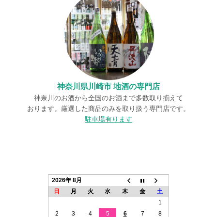
神奈川県川崎市 地酒の専門店
神奈川のお酒から全国のお酒まで多数取り揃えて
おります。厳選した商品のみを取り扱う専門店です。
駐車場有ります
2026年 8月
日
月
火
水
木
金
土
1
2
3
4
5
6
7
8