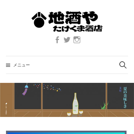
コ
ン
テ
ン
ツ
Facebook
twitter
Instagram
へ
ス
キ
検
索:
ッ
メニュー
プ