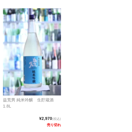
益荒男 純米吟醸 生貯蔵酒
1.8L
¥2,970
(税込)
売り切れ