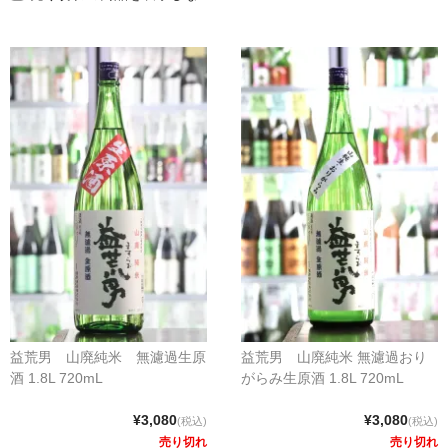
クラフトビールなど
ワイン
和リキュール・梅酒
おつまみなど
ご利用案内
益荒男 山廃純米 無濾過生原
益荒男 山廃純米 無濾過おり
酒 1.8L 720mL
がらみ生原酒 1.8L 720mL
¥3,080
¥3,080
(税込)
(税込)
売り切れ
売り切れ