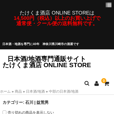
たけくま酒店 ONLINE STOREは
14,500円（税込）以上のお買い上げで
通常便・クール便の送料無料です。
日本酒・地酒を専門に40年 神奈川県川崎市の酒屋です
日本酒/地酒専門通販サイト
たけくま酒店 ONLINE STORE
0
ホーム
»
商品
»
日本酒/地酒
»
中部の日本酒/地酒
日本酒/地酒
カテゴリー:
石川 | 益荒男
焼酎・泡盛など
売り切れの商品を表示しない