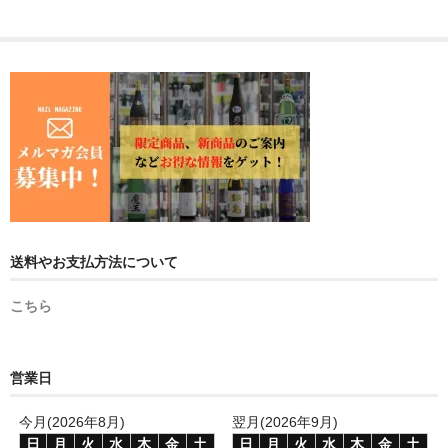
送料やお支払方法について
こちら
営業日
今月(2026年8月)
翌月(2026年9月)
日
月
火
水
木
金
土
日
月
火
水
木
金
土