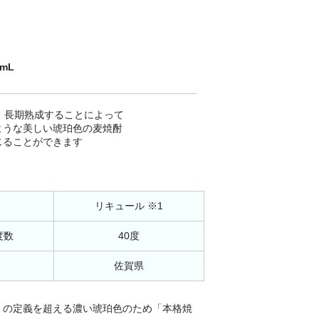
0mL
、長期熟成することによって
ような美しい琥珀色の麦焼酎
じることができます
リキュール ※1
度数
40度
佐賀県
」の定義を超える濃い琥珀色のため「本格焼