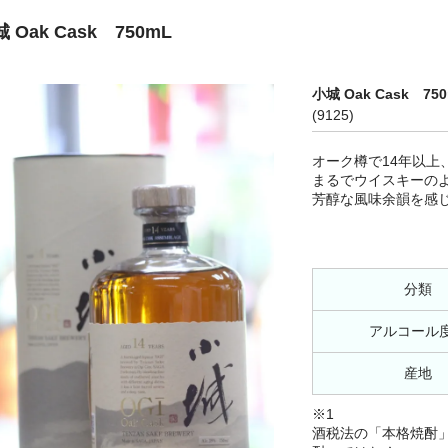
 Oak Cask 750mL
小城 Oak Cask 75
(9125)
オーク樽で14年以上
まるでウイスキーの
芳醇な風味余韻を感
分類
アルコール
産地
※1
酒税法の「本格焼酎