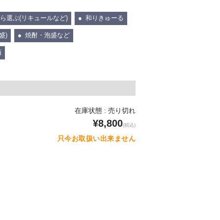
ら選ぶ(リキュールなど)
和りきゅーる
盛)
焼酎・泡盛など
酒
在庫状態 : 売り切れ
¥8,800
(税込)
只今お取扱い出来ません