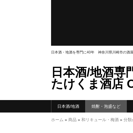
日本酒・地酒を専門に40年 神奈川県川崎市の酒
日本酒/地酒専
たけくま酒店 ON
日本酒/地酒
焼酎・泡盛など
ホーム
»
商品
»
和リキュール・梅酒
»
分類