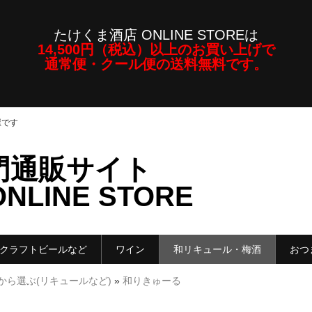
たけくま酒店 ONLINE STOREは
14,500円（税込）以上のお買い上げで
通常便・クール便の送料無料です。
屋です
門通販サイト
LINE STORE
クラフトビールなど
ワイン
和リキュール・梅酒
おつ
から選ぶ(リキュールなど)
»
和りきゅーる