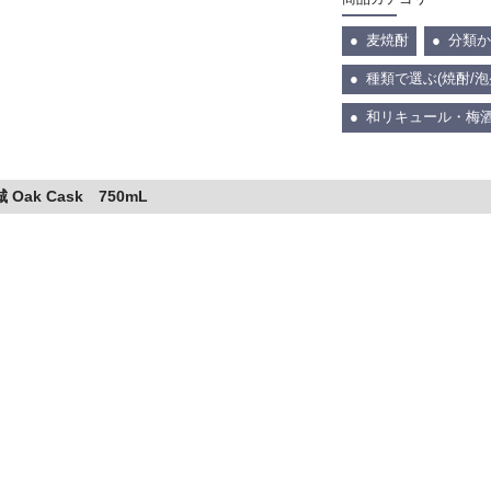
麦焼酎
分類か
種類で選ぶ(焼酎/泡
和リキュール・梅
 Oak Cask 750mL