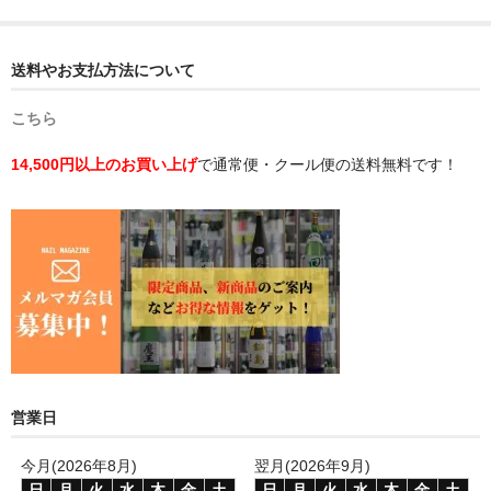
送料やお支払方法について
こちら
14,500円以上のお買い上げ
で通常便・クール便の送料無料です！
営業日
今月(2026年8月)
翌月(2026年9月)
日
月
火
水
木
金
土
日
月
火
水
木
金
土