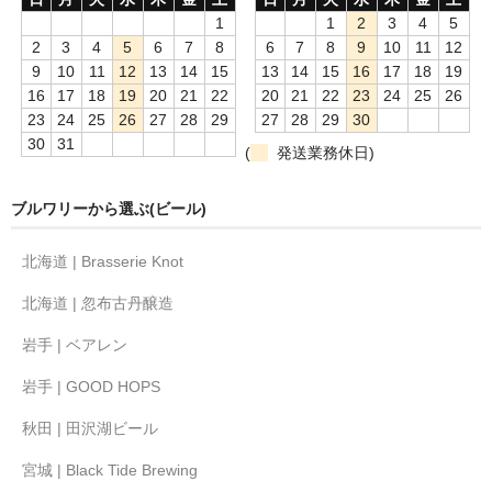
1
1
2
3
4
5
2
3
4
5
6
7
8
6
7
8
9
10
11
12
9
10
11
12
13
14
15
13
14
15
16
17
18
19
16
17
18
19
20
21
22
20
21
22
23
24
25
26
23
24
25
26
27
28
29
27
28
29
30
30
31
(
発送業務休日)
ブルワリーから選ぶ(ビール)
北海道 | Brasserie Knot
北海道 | 忽布古丹醸造
岩手 | ベアレン
岩手 | GOOD HOPS
秋田 | 田沢湖ビール
宮城 | Black Tide Brewing