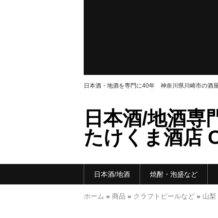
日本酒・地酒を専門に40年 神奈川県川崎市の酒
日本酒/地酒専
たけくま酒店 ON
日本酒/地酒
焼酎・泡盛など
ホーム
»
商品
»
クラフトビールなど
»
山梨 