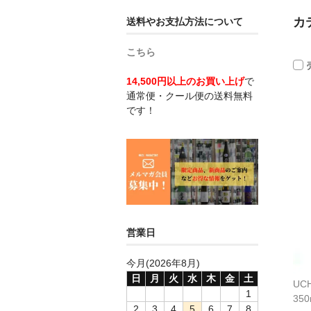
カ
送料やお支払方法について
こちら
14,500円以上のお買い上げ
で
通常便・クール便の送料無料
です！
営業日
今月(2026年8月)
日
月
火
水
木
金
土
UCH
1
35
2
3
4
5
6
7
8