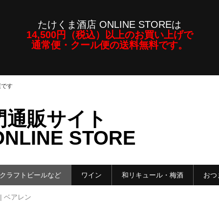
たけくま酒店 ONLINE STOREは
14,500円（税込）以上のお買い上げで
通常便・クール便の送料無料です。
屋です
門通販サイト
LINE STORE
クラフトビールなど
ワイン
和リキュール・梅酒
おつ
| ベアレン