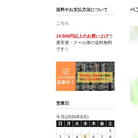
ベ
送料やお支払方法について
こちら
14,500円以上のお買い上げ
で
通常便・クール便の送料無料
です！
営業日
今月(2026年8月)
日
月
火
水
木
金
土
1
2
3
4
5
6
7
8