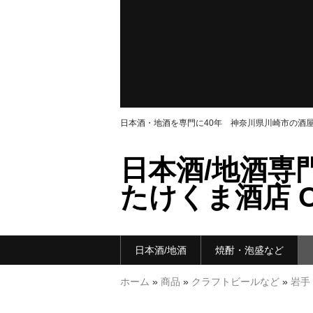
日本酒・地酒を専門に40年 神奈川県川崎市の酒
日本酒/地酒専
たけくま酒店 ON
日本酒/地酒
焼酎・泡盛など
ホーム
»
商品
»
クラフトビールなど
»
岩手 