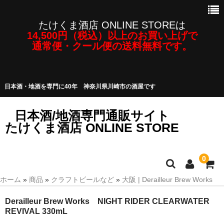
たけくま酒店 ONLINE STOREは
14,500円（税込）以上のお買い上げで
通常便・クール便の送料無料です。
日本酒・地酒を専門に40年 神奈川県川崎市の酒屋です
日本酒/地酒専門通販サイト
たけくま酒店 ONLINE STORE
0
ホーム
»
商品
»
クラフトビールなど
»
大阪 | Derailleur Brew Works
日本酒/地酒
Derailleur Brew Works NIGHT RIDER CLEARWATER
焼酎・泡盛など
REVIVAL 330mL