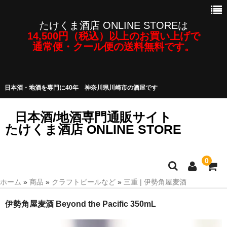
たけくま酒店 ONLINE STOREは
14,500円（税込）以上のお買い上げで
通常便・クール便の送料無料です。
日本酒・地酒を専門に40年 神奈川県川崎市の酒屋です
日本酒/地酒専門通販サイト
たけくま酒店 ONLINE STORE
0
ホーム
»
商品
»
クラフトビールなど
»
三重 | 伊勢角屋麦酒
日本酒/地酒
伊勢角屋麦酒 Beyond the Pacific 350mL
焼酎・泡盛など