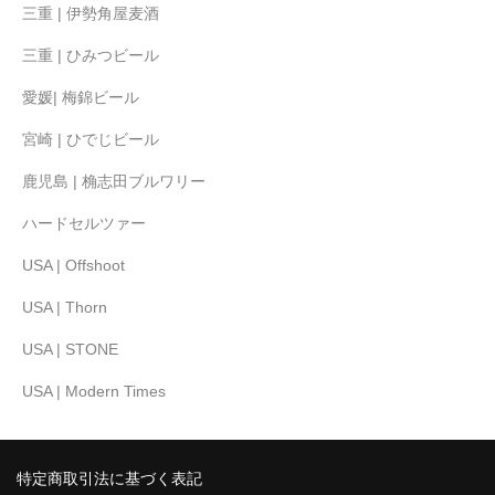
三重 | 伊勢角屋麦酒
三重 | ひみつビール
愛媛| 梅錦ビール
宮崎 | ひでじビール
鹿児島 | 桷志田ブルワリー
ハードセルツァー
USA | Offshoot
USA | Thorn
USA | STONE
USA | Modern Times
特定商取引法に基づく表記