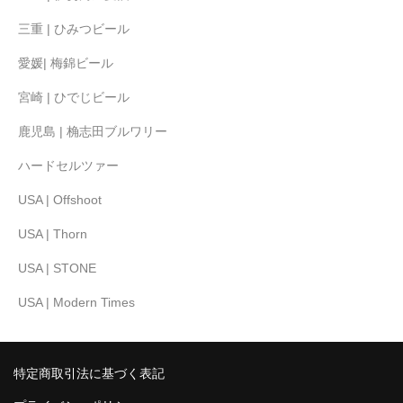
三重 | ひみつビール
愛媛| 梅錦ビール
宮崎 | ひでじビール
鹿児島 | 桷志田ブルワリー
ハードセルツァー
USA | Offshoot
USA | Thorn
USA | STONE
USA | Modern Times
特定商取引法に基づく表記