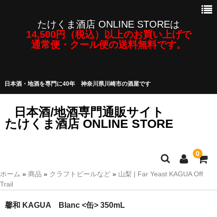
たけくま酒店 ONLINE STOREは
14,500円（税込）以上のお買い上げで
通常便・クール便の送料無料です。
日本酒・地酒を専門に40年 神奈川県川崎市の酒屋です
日本酒/地酒専門通販サイト
たけくま酒店 ONLINE STORE
0
ホーム
»
商品
»
クラフトビールなど
»
山梨 | Far Yeast KAGUA Off
日本酒/地酒
Trail
焼酎・泡盛など
馨和 KAGUA Blanc <缶> 350mL