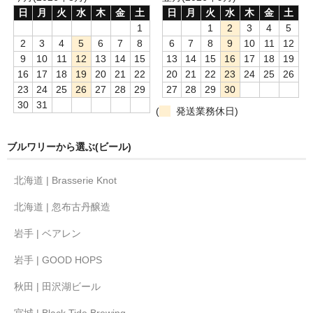
日
月
火
水
木
金
土
日
月
火
水
木
金
土
1
1
2
3
4
5
2
3
4
5
6
7
8
6
7
8
9
10
11
12
9
10
11
12
13
14
15
13
14
15
16
17
18
19
16
17
18
19
20
21
22
20
21
22
23
24
25
26
23
24
25
26
27
28
29
27
28
29
30
30
31
(
発送業務休日)
ブルワリーから選ぶ(ビール)
北海道 | Brasserie Knot
北海道 | 忽布古丹醸造
岩手 | ベアレン
岩手 | GOOD HOPS
秋田 | 田沢湖ビール
宮城 | Black Tide Brewing