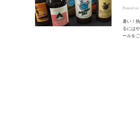
Posted
on
暑い！熱
るにはや
ールを