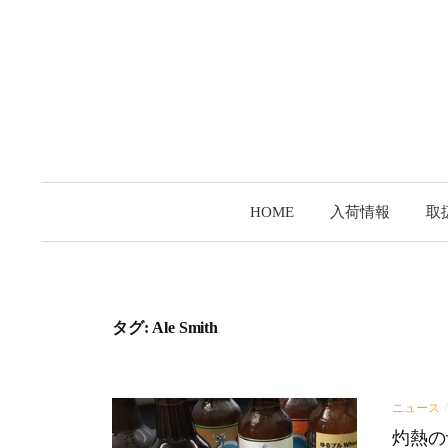
コ
ン
テ
ン
ツ
へ
ス
キ
HOME
入荷情報
取
ッ
プ
タグ:
Ale Smith
ニュース
/
灼熱の