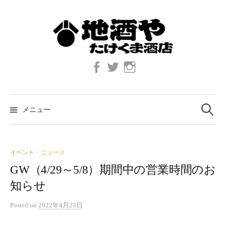
コ
ン
テ
ン
ツ
Facebook
twitter
Instagram
へ
ス
キ
検
索:
ッ
メニュー
プ
イベント
ニュース
/
GW（4/29～5/8）期間中の営業時間のお
知らせ
Posted
on
2022年4月23日