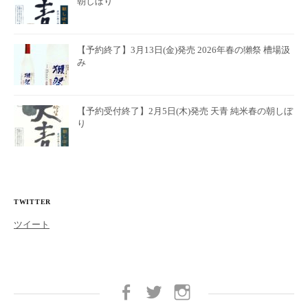
朝しぼり
【予約終了】3月13日(金)発売 2026年春の獺祭 槽場汲
み
【予約受付終了】2月5日(木)発売 天青 純米春の朝しぼ
り
TWITTER
ツイート
Facebook
twitter
Instagram