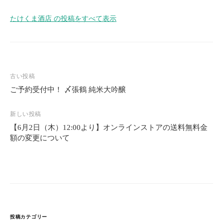
たけくま酒店 の投稿をすべて表示
投
古い投稿
稿
ご予約受付中！ 〆張鶴 純米大吟醸
ナ
ビ
新しい投稿
ゲ
【6月2日（木）12:00より】オンラインストアの送料無料金
ー
額の変更について
シ
ョ
ン
投稿カテゴリー