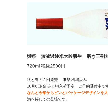
獺祭 無濾過純米大吟醸生
磨き三割
720ml 税抜2500円
秋と春の２回発売 獺祭 槽場汲み
10月6日(金)夕方頃入荷予定 ご予約受付中で
なんと今年からビンとパッケージデザインを大
満を持しての登場です。