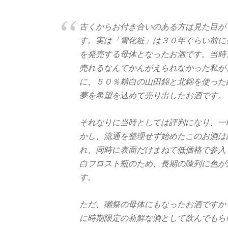
古くからお付き合いのある方は見た目が
す。実は「雪化粧」は３０年ぐらい前に
を発売する母体となったお酒です。当時
売れるなんてかんがえられなかった私が
に、５０％精白の山田錦と北錦を使った
夢を希望を込めて売り出したお酒です。
それなりに当時としては評判になり、一
かし、流通を整理せず始めたこのお酒は
れ、同時に表面だけまねて低価格で参入
白フロスト瓶のため、長期の陳列に色が
す。
ただ、獺祭の母体にもなったお酒ですか
に時期限定の新鮮な酒として飲んでもら