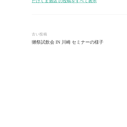
たけくま酒店 の投稿をすべて表示
投
古い投稿
稿
獺祭試飲会 IN 川崎 セミナーの様子
ナ
ビ
ゲ
ー
シ
ョ
ン