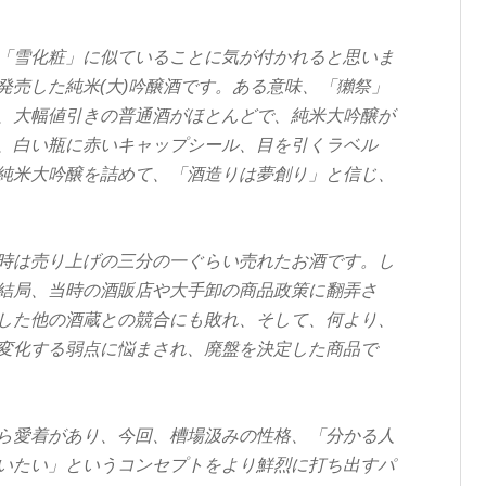
「雪化粧」に似ていることに気が付かれると思いま
発売した純米(大)吟醸酒です。ある意味、「獺祭」
、大幅値引きの普通酒がほとんどで、純米大吟醸が
、白い瓶に赤いキャップシール、目を引くラベル
純米大吟醸を詰めて、「酒造りは夢創り」と信じ、
時は売り上げの三分の一ぐらい売れたお酒です。し
結局、当時の酒販店や大手卸の商品政策に翻弄さ
した他の酒蔵との競合にも敗れ、そして、何より、
変化する弱点に悩まされ、廃盤を決定した商品で
ら愛着があり、今回、槽場汲みの性格、「分かる人
いたい」というコンセプトをより鮮烈に打ち出すパ