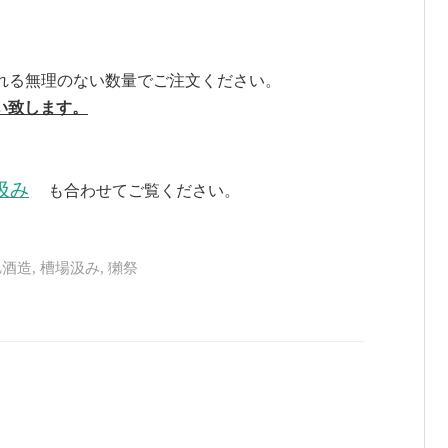
れる無理のない数量でご注文ください。
い致します。
汲み
も合わせて
ご覧ください。
旭酒造
,
槽場汲み
,
獺祭