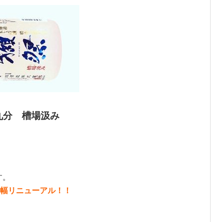
九分 槽場汲み
す。
幅リニューアル！！