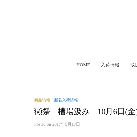
コ
ン
テ
ン
ツ
へ
ス
キ
HOME
入荷情報
取
ッ
プ
商品情報
新着入荷情報
/
獺祭 槽場汲み 10月6日(
Posted
on
2017年9月17日