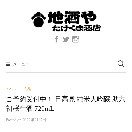
コ
ン
テ
ン
ツ
Facebook
twitter
Instagram
へ
ス
キ
検
索:
ッ
メニュー
プ
イベント
商品
/
ご予約受付中！ 日高見 純米大吟醸 助六
初桜生酒 720mL
Posted
on
2022年2月7日