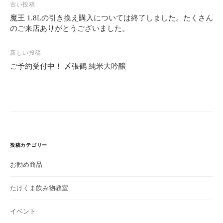
投
古い投稿
稿
魔王 1.8Lの引き換え購入については終了しました。たくさん
ナ
のご来店ありがとうございました。
ビ
ゲ
新しい投稿
ー
ご予約受付中！ 〆張鶴 純米大吟醸
シ
ョ
ン
投稿カテゴリー
お勧め商品
たけくま飲み物教室
イベント