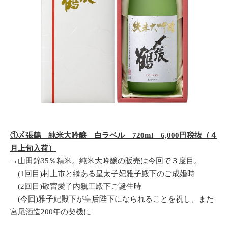
①〆張鶴 純米大吟醸 白ラベル 720ml 6,000円税抜（４
月上旬入荷）
→山田錦35％精米。純米大吟醸の販売は今回で３度目。
(1回目)村上市と縁ある皇太子妃雅子殿下のご成婚時
(2回目)敬宮愛子内親王殿下ご誕生時
(今回)雅子妃殿下が皇后陛下になられることを祝し、また
宮尾酒造200年の契機に