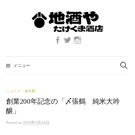
コ
ン
テ
ン
ツ
Facebook
twitter
Instagram
へ
ス
キ
検
索:
ッ
メニュー
プ
ニュース
未分類
/
創業200年記念の「〆張鶴 純米大吟
醸」
Posted
on
2019年3月16日