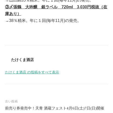
→山田錦35％精米。年に１回(毎年11月)の発売。
③〆張鶴 大吟醸 銀ラベル 720ml 3,030円税抜（在
庫あり）
→38％精米。年に１回(毎年11月)の発売。
たけくま酒店
たけくま酒店 の投稿をすべて表示
投
古い投稿
稿
前売り券発売中！天青 酒蔵フェスト4月6日(土)7日(日)開催
ナ