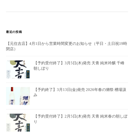
最近の投稿
【元住吉店】4月1日から営業時間変更のお知らせ（平日・土日祝19時
閉店）
【予約受付終了】3月5日(木)発売 天青 純米吟醸 千峰
朝しぼり
【予約終了】3月13日(金)発売 2026年春の獺祭 槽場汲
み
【予約受付終了】2月5日(木)発売 天青 純米春の朝しぼ
り