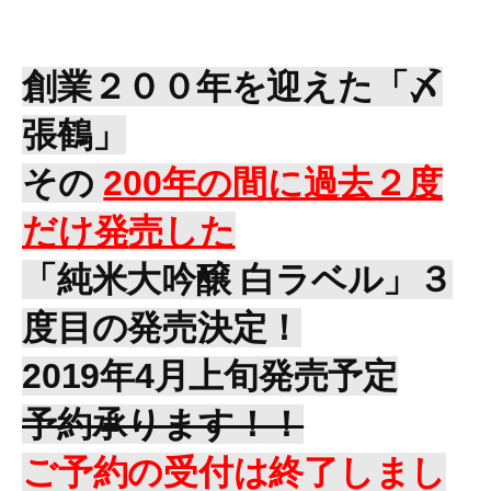
創業２００年を迎えた「〆
張鶴」
その
200年の間
に過去２度
だけ発
売した
「純米大吟醸 白ラベル」３
度目の発売決定！
2019年4月上旬発売予定
予約承ります！！
ご予約の受付は終了しまし