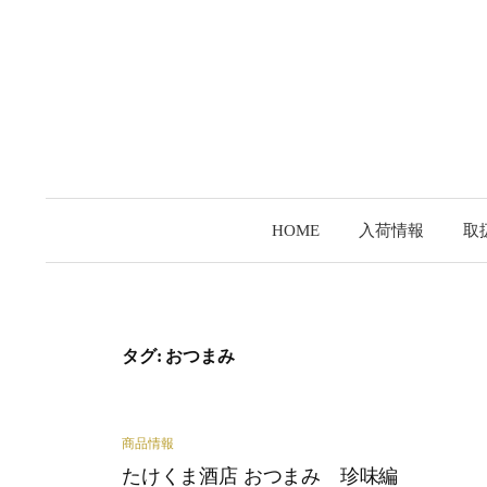
コ
ン
テ
ン
ツ
へ
ス
キ
HOME
入荷情報
取
ッ
プ
タグ:
おつまみ
商品情報
たけくま酒店 おつまみ 珍味編