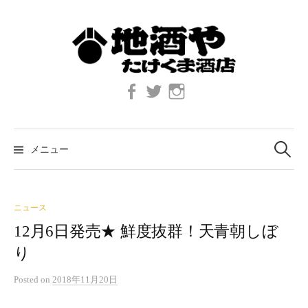
コ
ン
テ
ン
ツ
Facebook
twitter
Instagram
へ
ス
キ
検
索:
ッ
メニュー
プ
ニュース
12月6日発売★ 鮮度抜群！天青朝しぼ
り
Posted
on
2018年11月20日