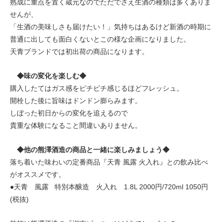
熟成に重点を置く蔵元なのでただでさえ生酒の種類は多くありま
せんが、
「生酒の美味しさも届けたい！」気持ちはあるけど新酒の時期に
普通に出しても面白くないとこの様な企画になりました。
天青ブランドでは初出荷の商品になります。
◆味の変化を楽しむ◆
購入したてはガス感をピチピチ感じるほどフレッシュ。
開栓した後に旨味はドンドン膨らみます。
しぼった初日からの変化を追えるので
貴重な体験になること間違いありません。
◆他の熊澤酒造の商品と一緒に楽しみましょう◆
落ち着いた味わいの定番商品『天青 風露 火入れ』との飲み比べ
がオススメです。
●天青 風露 特別本醸造 火入れ 1.8L 2000円/720ml 1050円
(税抜)