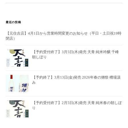
最近の投稿
【元住吉店】4月1日から営業時間変更のお知らせ（平日・土日祝19時
閉店）
【予約受付終了】3月5日(木)発売 天青 純米吟醸 千峰
朝しぼり
【予約終了】3月13日(金)発売 2026年春の獺祭 槽場汲
み
【予約受付終了】2月5日(木)発売 天青 純米春の朝しぼ
り