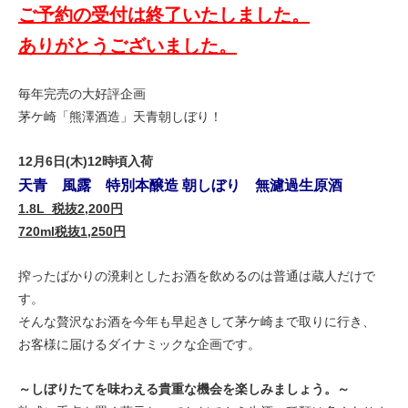
ご予約の受付は終了いたしました。
ありがとうございました。
毎年完売の大好評企画
茅ケ崎「熊澤酒造」天青朝しぼり！
12月6日(木)12時頃入荷
天青 風露 特別本醸造 朝しぼり 無濾過生原酒
1.8L
税抜2,200円
720ml
税抜1,250円
搾ったばかりの溌剌としたお酒を飲めるのは普通は蔵人だけで
す。
そんな贅沢なお酒を今年も早起きして茅ケ崎まで取りに行き、
お客様に届けるダイナミックな企画です。
～しぼりたてを味わえる貴重な機会を楽しみましょう。～