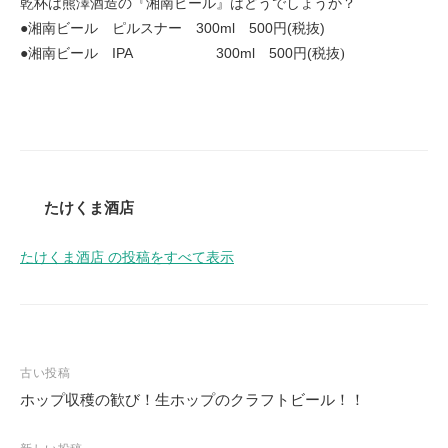
乾杯は熊澤酒造の『湘南ビール』はどうでしょうか？
●湘南ビール ピルスナー 300ml 500円(税抜)
●湘南ビール IPA 300ml 500円(税抜
)
たけくま酒店
たけくま酒店 の投稿をすべて表示
投
古い投稿
稿
ホップ収穫の歓び！生ホップのクラフトビール！！
ナ
ビ