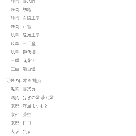
静岡 | 喜久醉
静岡 | 初亀
静岡 | 白隠正宗
静岡 | 正雪
岐阜 | 達磨正宗
岐阜 | 三千盛
岐阜 | 御代櫻
三重 | 花芽実
三重 | 瀧自慢
近畿の日本酒/地酒
滋賀 | 喜楽長
滋賀 | はぎの露 萩乃露
京都 | 澤屋まつもと
京都 | 蒼空
京都 | 日日
大阪 | 呉春