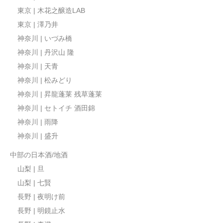
東京 | 木花之醸造LAB
東京 | 澤乃井
神奈川 | いづみ橋
神奈川 | 丹沢山 隆
神奈川 | 天青
神奈川 | 松みどり
神奈川 | 昇龍蓬莱 残草蓬莱
神奈川 | セトイチ 酒田錦
神奈川 | 雨降
神奈川 | 盛升
中部の日本酒/地酒
山梨 | 旦
山梨 | 七賢
長野 | 夜明け前
長野 | 明鏡止水