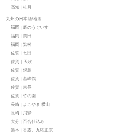
高知 | 桂月
九州の日本酒/地酒
福岡 | 庭のうぐいす
福岡 | 美田
福岡 | 繁桝
佐賀 | 七田
佐賀｜天吹
佐賀 | 鍋島
佐賀 | 基峰鶴
佐賀 | 東長
佐賀 | 竹の園
長崎 | よこやま 横山
長崎 | 飛鸞
大分 | 百合仕込み
熊本 | 香露、九曜正宗