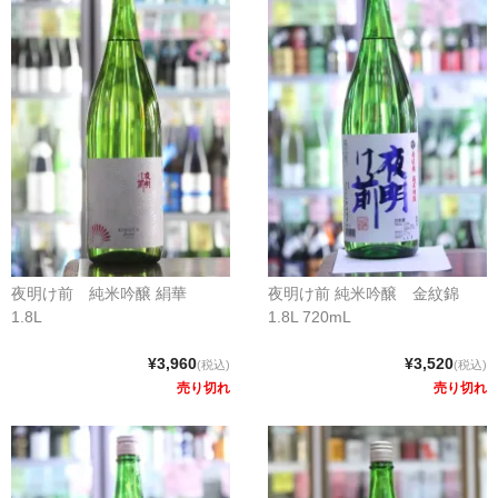
夜明け前 純米吟醸 絹華
夜明け前 純米吟醸 金紋錦
1.8L
1.8L 720mL
¥3,960
¥3,520
(税込)
(税込)
売り切れ
売り切れ