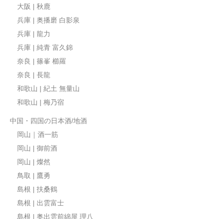
大阪 | 秋鹿
兵庫 | 奥播磨 白影泉
兵庫 | 龍力
兵庫 | 純青 富久錦
奈良 | 篠峯 櫛羅
奈良 | 長龍
和歌山 | 紀土 無量山
和歌山 | 梅乃宿
中国・四国の日本酒/地酒
岡山｜酒一筋
岡山 | 御前酒
岡山 | 燦然
鳥取 | 鷹勇
島根 | 扶桑鶴
島根 | 出雲富士
島根 | 奥出雲前綿屋 理八