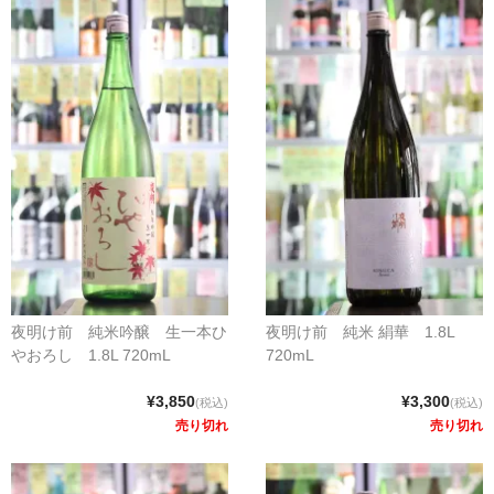
夜明け前 純米吟醸 生一本ひ
夜明け前 純米 絹華 1.8L
やおろし 1.8L 720mL
720mL
¥3,850
¥3,300
(税込)
(税込)
売り切れ
売り切れ