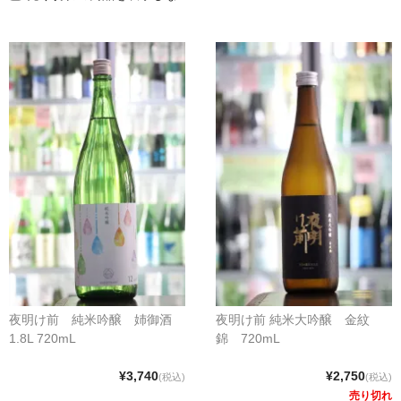
クラフトビールなど
ワイン
和リキュール・梅酒
おつまみなど
ご利用案内
夜明け前 純米吟醸 姉御酒
夜明け前 純米大吟醸 金紋
1.8L 720mL
錦 720mL
¥3,740
¥2,750
(税込)
(税込)
売り切れ