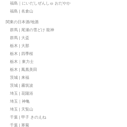
福島｜にいだしぜんしゅ おだやか
福島 | 名倉山
関東の日本酒/地酒
群馬 | 尾瀬の雪どけ 龍神
群馬 | 大盃
栃木 | 大那
栃木 | 四季桜
栃木｜東力士
栃木 | 鳳凰美田
茨城 | 来福
茨城 | 霧筑波
埼玉 | 花陽浴
埼玉｜神亀
埼玉 | 天覧山
千葉 | 甲子 きのえね
千葉 | 寒菊