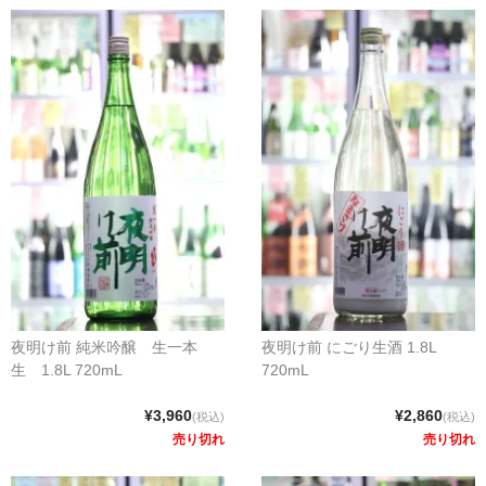
夜明け前 純米吟醸 生一本
夜明け前 にごり生酒 1.8L
生 1.8L 720mL
720mL
¥3,960
¥2,860
(税込)
(税込)
売り切れ
売り切れ