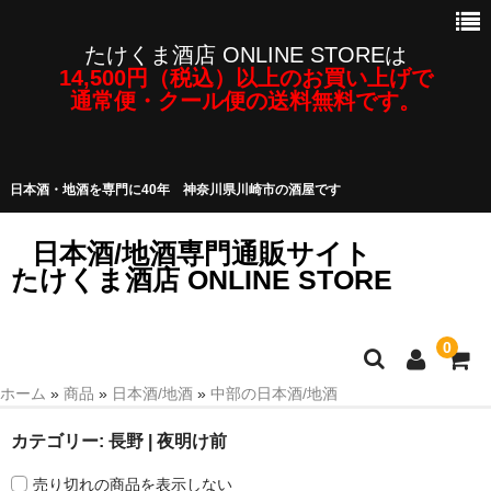
たけくま酒店 ONLINE STOREは
14,500円（税込）以上のお買い上げで
通常便・クール便の送料無料です。
日本酒・地酒を専門に40年 神奈川県川崎市の酒屋です
日本酒/地酒専門通販サイト
たけくま酒店 ONLINE STORE
0
ホーム
»
商品
»
日本酒/地酒
»
中部の日本酒/地酒
日本酒/地酒
カテゴリー:
長野 | 夜明け前
焼酎・泡盛など
売り切れの商品を表示しない