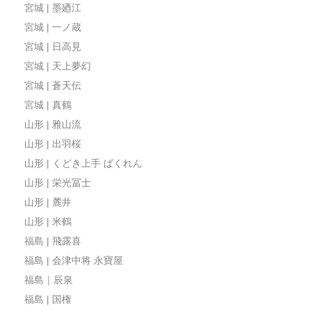
宮城 | 墨廼江
宮城 | 一ノ蔵
宮城 | 日高見
宮城 | 天上夢幻
宮城 | 蒼天伝
宮城 | 真鶴
山形 | 雅山流
山形 | 出羽桜
山形 | くどき上手 ばくれん
山形 | 栄光冨士
山形 | 麓井
山形 | 米鶴
福島 | 飛露喜
福島 | 会津中将 永寶屋
福島｜辰泉
福島 | 国権