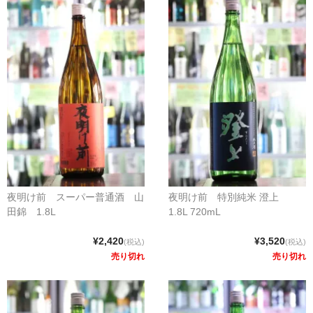
夜明け前 スーパー普通酒 山
夜明け前 特別純米 澄上
田錦 1.8L
1.8L 720mL
¥2,420
¥3,520
(税込)
(税込)
売り切れ
売り切れ