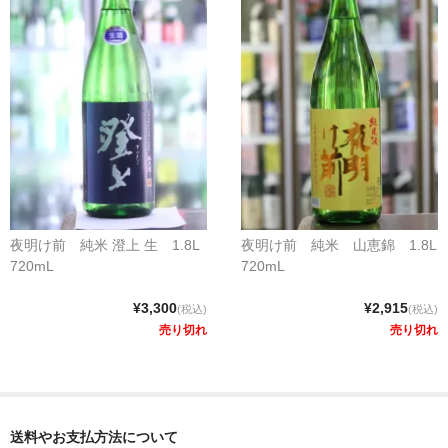
夜明け前 純米 澄上 生 1.8L
夜明け前 純米 山恵錦 1.8L
720mL
720mL
¥3,300
¥2,915
(税込)
(税込)
売り切れ
売り切れ
送料やお支払方法について