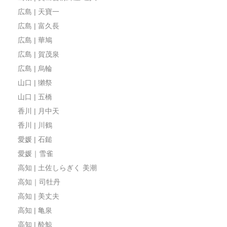
広島 | 天寶一
広島 | 富久長
広島 | 華鳩
広島 | 賀茂泉
広島 | 烏輪
山口 | 獺祭
山口 | 五橋
香川 | 月中天
香川 | 川鶴
愛媛 | 石鎚
愛媛｜雪雀
高知 | 土佐しらぎく 美潮
高知｜司牡丹
高知 | 美丈夫
高知 | 亀泉
高知 | 酔鯨