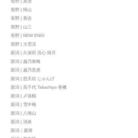
長野 | 真澄
長野 | 帰山
長野 | 善吉
長野 | 山三
長野 | NEW ENGI
長野 | 大雪渓
新潟 | 久保田 洗心 得月
新潟 | 越乃寒梅
新潟 | 越乃景虎
新潟 | 想天坊 じゃんげ
新潟 | 高千代 Takachiyo 巻機
新潟 | 〆張鶴
新潟 | 雪中梅
新潟 | 八海山
新潟 | 清泉
新潟｜菱湖