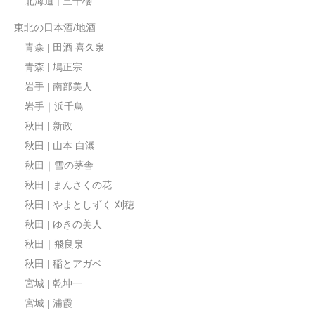
北海道 | 三千櫻
東北の日本酒/地酒
青森 | 田酒 喜久泉
青森 | 鳩正宗
岩手 | 南部美人
岩手｜浜千鳥
秋田 | 新政
秋田 | 山本 白瀑
秋田｜雪の茅舎
秋田 | まんさくの花
秋田 | やまとしずく 刈穂
秋田 | ゆきの美人
秋田｜飛良泉
秋田 | 稲とアガベ
宮城 | 乾坤一
宮城 | 浦霞