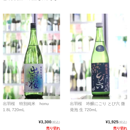
クラフトビールなど
ワイン
和リキュール・梅酒
おつまみなど
ご利用案内
出羽桜 特別純米 honu
出羽桜 吟醸にごり とび六 微
1.8L 720mL
発泡 生 720mL
¥3,300
¥1,925
(税込)
(税込)
売り切れ
売り切れ