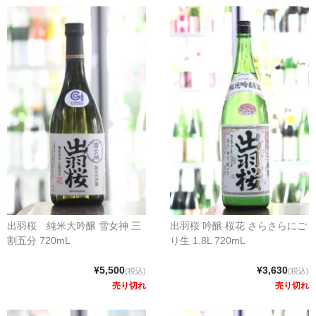
出羽桜 純米大吟醸 雪女神 三
出羽桜 吟醸 桜花 さらさらにご
割五分 720mL
り生 1.8L 720mL
¥5,500
¥3,630
(税込)
(税込)
売り切れ
売り切れ