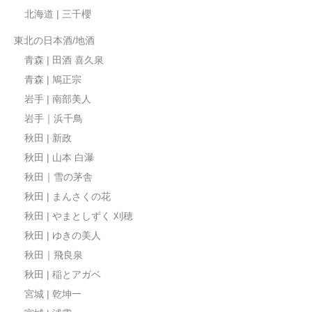
北海道 | 三千櫻
東北の日本酒/地酒
青森 | 田酒 喜久泉
青森 | 鳩正宗
岩手 | 南部美人
岩手｜浜千鳥
秋田 | 新政
秋田 | 山本 白瀑
秋田｜雪の茅舎
秋田 | まんさくの花
秋田 | やまとしずく 刈穂
秋田 | ゆきの美人
秋田｜飛良泉
秋田 | 稲とアガベ
宮城 | 乾坤一