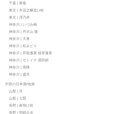
千葉 | 寒菊
東京 | 木花之醸造LAB
東京 | 澤乃井
神奈川 | いづみ橋
神奈川 | 丹沢山 隆
神奈川 | 天青
神奈川 | 松みどり
神奈川 | 昇龍蓬莱 残草蓬莱
神奈川 | セトイチ 酒田錦
神奈川 | 雨降
神奈川 | 盛升
中部の日本酒/地酒
山梨 | 旦
山梨 | 七賢
長野 | 夜明け前
長野 | 明鏡止水