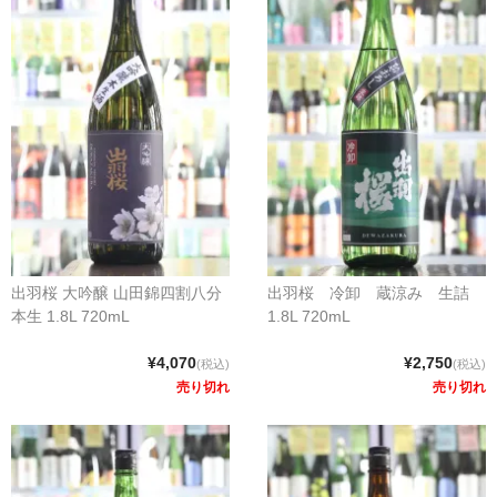
出羽桜 大吟醸 山田錦四割八分
出羽桜 冷卸 蔵涼み 生詰
本生 1.8L 720mL
1.8L 720mL
¥4,070
¥2,750
(税込)
(税込)
売り切れ
売り切れ