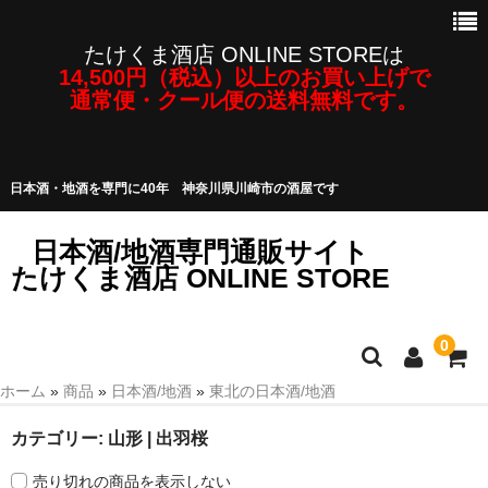
たけくま酒店 ONLINE STOREは
14,500円（税込）以上のお買い上げで
通常便・クール便の送料無料です。
日本酒・地酒を専門に40年 神奈川県川崎市の酒屋です
日本酒/地酒専門通販サイト
たけくま酒店 ONLINE STORE
0
ホーム
»
商品
»
日本酒/地酒
»
東北の日本酒/地酒
日本酒/地酒
カテゴリー:
山形 | 出羽桜
焼酎・泡盛など
売り切れの商品を表示しない