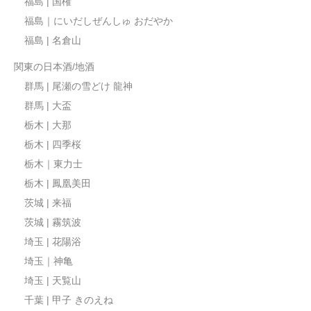
福島 | 国権
福島｜にいだしぜんしゅ おだやか
福島 | 名倉山
関東の日本酒/地酒
群馬 | 尾瀬の雪どけ 龍神
群馬 | 大盃
栃木 | 大那
栃木 | 四季桜
栃木｜東力士
栃木 | 鳳凰美田
茨城 | 来福
茨城 | 霧筑波
埼玉 | 花陽浴
埼玉｜神亀
埼玉 | 天覧山
千葉 | 甲子 きのえね