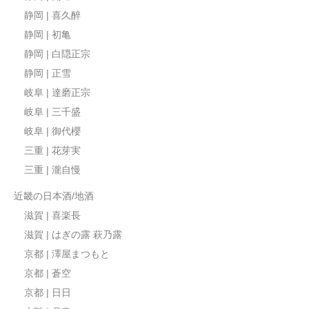
静岡 | 喜久醉
静岡 | 初亀
静岡 | 白隠正宗
静岡 | 正雪
岐阜 | 達磨正宗
岐阜 | 三千盛
岐阜 | 御代櫻
三重 | 花芽実
三重 | 瀧自慢
近畿の日本酒/地酒
滋賀 | 喜楽長
滋賀 | はぎの露 萩乃露
京都 | 澤屋まつもと
京都 | 蒼空
京都 | 日日