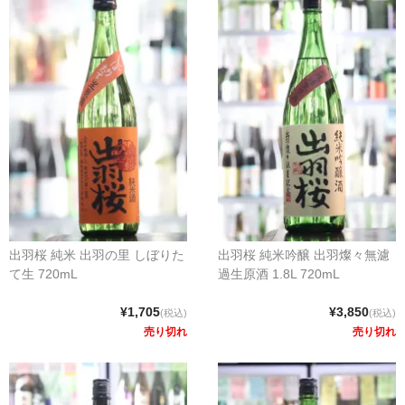
出羽桜 純米 出羽の里 しぼりた
出羽桜 純米吟醸 出羽燦々無濾
て生 720mL
過生原酒 1.8L 720mL
¥1,705
¥3,850
(税込)
(税込)
売り切れ
売り切れ