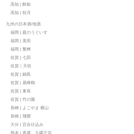
高知 | 酔鯨
高知 | 桂月
九州の日本酒/地酒
福岡 | 庭のうぐいす
福岡 | 美田
福岡 | 繁桝
佐賀 | 七田
佐賀｜天吹
佐賀 | 鍋島
佐賀 | 基峰鶴
佐賀 | 東長
佐賀 | 竹の園
長崎 | よこやま 横山
長崎 | 飛鸞
大分 | 百合仕込み
熊本 | 香露、九曜正宗