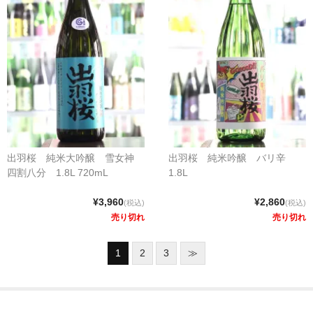
出羽桜 純米大吟醸 雪女神
出羽桜 純米吟醸 バリ辛
四割八分 1.8L 720mL
1.8L
¥3,960
¥2,860
(税込)
(税込)
売り切れ
売り切れ
1
2
3
≫