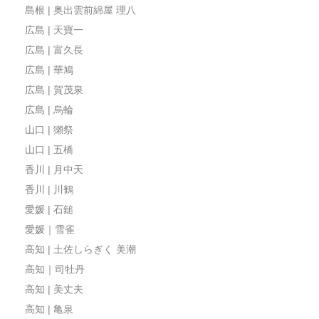
島根 | 奥出雲前綿屋 理八
広島 | 天寶一
広島 | 富久長
広島 | 華鳩
広島 | 賀茂泉
広島 | 烏輪
山口 | 獺祭
山口 | 五橋
香川 | 月中天
香川 | 川鶴
愛媛 | 石鎚
愛媛｜雪雀
高知 | 土佐しらぎく 美潮
高知｜司牡丹
高知 | 美丈夫
高知 | 亀泉