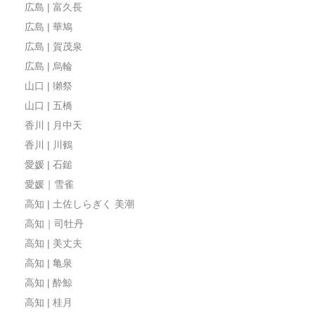
広島 | 富久長
広島 | 華鳩
広島 | 賀茂泉
広島 | 烏輪
山口 | 獺祭
山口 | 五橋
香川 | 月中天
香川 | 川鶴
愛媛 | 石鎚
愛媛｜雪雀
高知 | 土佐しらぎく 美潮
高知｜司牡丹
高知 | 美丈夫
高知 | 亀泉
高知 | 酔鯨
高知 | 桂月