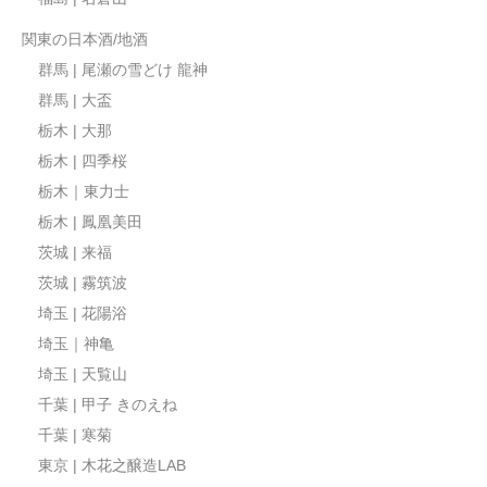
関東の日本酒/地酒
群馬 | 尾瀬の雪どけ 龍神
群馬 | 大盃
栃木 | 大那
栃木 | 四季桜
栃木｜東力士
栃木 | 鳳凰美田
茨城 | 来福
茨城 | 霧筑波
埼玉 | 花陽浴
埼玉｜神亀
埼玉 | 天覧山
千葉 | 甲子 きのえね
千葉 | 寒菊
東京 | 木花之醸造LAB