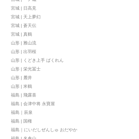
宮城 | 日高見
宮城 | 天上夢幻
宮城 | 蒼天伝
宮城 | 真鶴
山形 | 雅山流
山形 | 出羽桜
山形 | くどき上手 ばくれん
山形 | 栄光冨士
山形 | 麓井
山形 | 米鶴
福島 | 飛露喜
福島 | 会津中将 永寶屋
福島｜辰泉
福島 | 国権
福島｜にいだしぜんしゅ おだやか
福島 | 名倉山