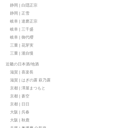
静岡 | 白隠正宗
静岡 | 正雪
岐阜 | 達磨正宗
岐阜 | 三千盛
岐阜 | 御代櫻
三重 | 花芽実
三重 | 瀧自慢
近畿の日本酒/地酒
滋賀 | 喜楽長
滋賀 | はぎの露 萩乃露
京都 | 澤屋まつもと
京都 | 蒼空
京都 | 日日
大阪 | 呉春
大阪 | 秋鹿
兵庫 | 奥播磨 白影泉