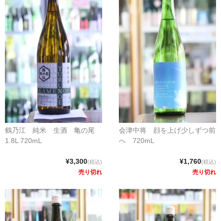
鶴乃江 純米 生酒 亀の尾
会津中将 顔を上げ少しずつ前
1.8L 720mL
へ 720mL
¥3,300
¥1,760
(税込)
(税込)
売り切れ
売り切れ