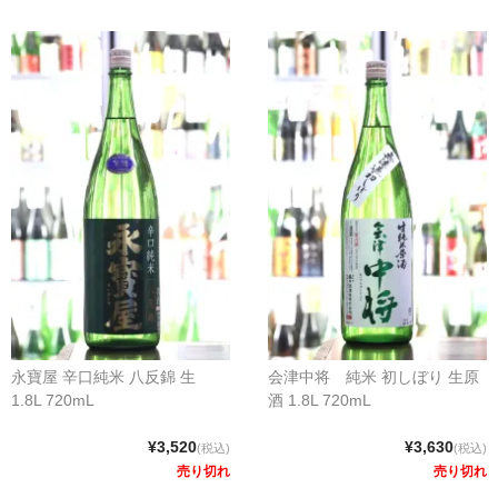
永寶屋 辛口純米 八反錦 生
会津中将 純米 初しぼり 生原
1.8L 720mL
酒 1.8L 720mL
¥3,520
¥3,630
(税込)
(税込)
売り切れ
売り切れ