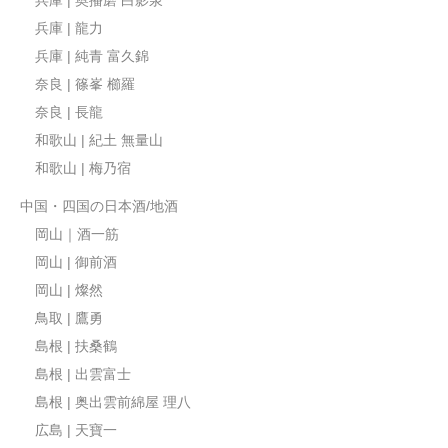
兵庫 | 龍力
兵庫 | 純青 富久錦
奈良 | 篠峯 櫛羅
奈良 | 長龍
和歌山 | 紀土 無量山
和歌山 | 梅乃宿
中国・四国の日本酒/地酒
岡山｜酒一筋
岡山 | 御前酒
岡山 | 燦然
鳥取 | 鷹勇
島根 | 扶桑鶴
島根 | 出雲富士
島根 | 奥出雲前綿屋 理八
広島 | 天寶一