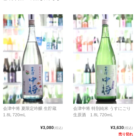
クラフトビールなど
ワイン
和リキュール・梅酒
おつまみなど
ご利用案内
会津中将 夏限定吟醸 生貯蔵
会津中将 特別純米 うすにごり
1.8L 720mL
生原酒 1.8L 720mL
¥3,080
¥3,630
(税込)
(税込)
売り切れ