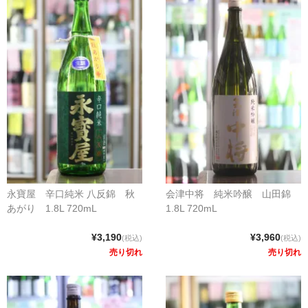
永寶屋 辛口純米 八反錦 秋
会津中将 純米吟醸 山田錦
あがり 1.8L 720mL
1.8L 720mL
¥3,190
¥3,960
(税込)
(税込)
売り切れ
売り切れ