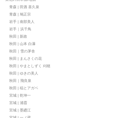
青森 | 田酒 喜久泉
青森 | 鳩正宗
岩手 | 南部美人
岩手｜浜千鳥
秋田 | 新政
秋田 | 山本 白瀑
秋田｜雪の茅舎
秋田 | まんさくの花
秋田 | やまとしずく 刈穂
秋田 | ゆきの美人
秋田｜飛良泉
秋田 | 稲とアガベ
宮城 | 乾坤一
宮城 | 浦霞
宮城 | 墨廼江
宮城 | 一ノ蔵