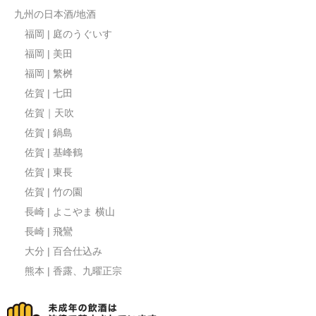
九州の日本酒/地酒
福岡 | 庭のうぐいす
福岡 | 美田
福岡 | 繁桝
佐賀 | 七田
佐賀｜天吹
佐賀 | 鍋島
佐賀 | 基峰鶴
佐賀 | 東長
佐賀 | 竹の園
長崎 | よこやま 横山
長崎 | 飛鸞
大分 | 百合仕込み
熊本 | 香露、九曜正宗