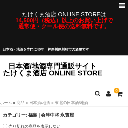
たけくま酒店 ONLINE STOREは
14,500円（税込）以上のお買い上げで
通常便・クール便の送料無料です。
日本酒・地酒を専門に40年 神奈川県川崎市の酒屋です
日本酒/地酒専門通販サイト
たけくま酒店 ONLINE STORE
0
ホーム
»
商品
»
日本酒/地酒
»
東北の日本酒/地酒
日本酒/地酒
カテゴリー:
福島 | 会津中将 永寶屋
焼酎・泡盛など
売り切れの商品を表示しない