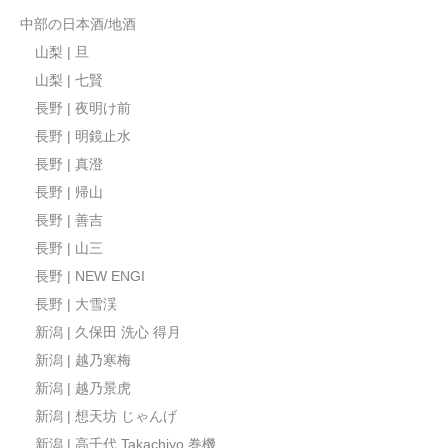
中部の日本酒/地酒
山梨 | 旦
山梨 | 七賢
長野 | 夜明け前
長野 | 明鏡止水
長野 | 真澄
長野 | 帰山
長野 | 善吉
長野 | 山三
長野 | NEW ENGI
長野 | 大雪渓
新潟 | 久保田 洗心 得月
新潟 | 越乃寒梅
新潟 | 越乃景虎
新潟 | 想天坊 じゃんげ
新潟 | 高千代 Takachiyo 巻機