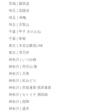
茨城 | 霧筑波
埼玉 | 花陽浴
埼玉｜神亀
埼玉 | 天覧山
千葉 | 甲子 きのえね
千葉 | 寒菊
東京 | 木花之醸造LAB
東京 | 澤乃井
神奈川 | いづみ橋
神奈川 | 丹沢山 隆
神奈川 | 天青
神奈川 | 松みどり
神奈川 | 昇龍蓬莱 残草蓬莱
神奈川 | セトイチ 酒田錦
神奈川 | 雨降
神奈川 | 盛升