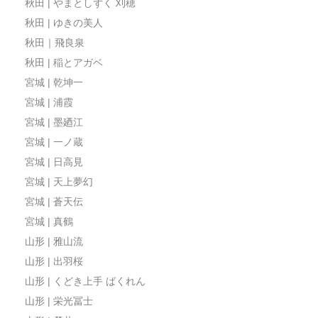
秋田 | やまとしずく 刈穂
秋田 | ゆきの美人
秋田｜飛良泉
秋田 | 稲とアガベ
宮城 | 乾坤一
宮城 | 浦霞
宮城 | 墨廼江
宮城 | 一ノ蔵
宮城 | 日高見
宮城 | 天上夢幻
宮城 | 蒼天伝
宮城 | 真鶴
山形 | 雅山流
山形 | 出羽桜
山形 | くどき上手 ばくれん
山形 | 栄光冨士