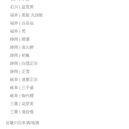
石川 | 益荒男
福井 | 黒龍 九頭龍
福井 | 白岳仙
福井 | 梵
静岡 | 開運
静岡 | 喜久醉
静岡 | 初亀
静岡 | 白隠正宗
静岡 | 正雪
岐阜 | 達磨正宗
岐阜 | 三千盛
岐阜 | 御代櫻
三重 | 花芽実
三重 | 瀧自慢
近畿の日本酒/地酒