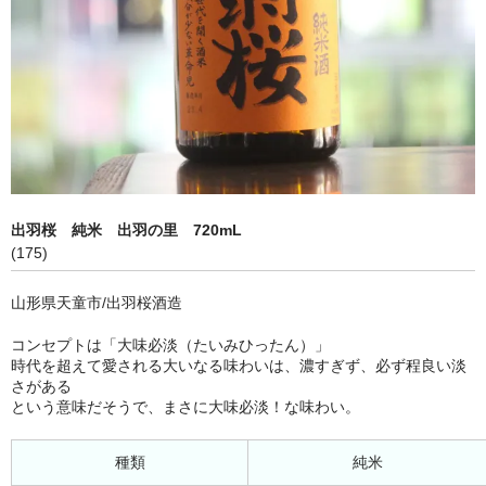
出羽桜 純米 出羽の里 720mL
(175)
山形県天童市/出羽桜酒造
コンセプトは「大味必淡（たいみひったん）」
時代を超えて愛される大いなる味わいは、濃すぎず、必ず程良い淡
さがある
という意味だそうで、まさに大味必淡！な味わい。
種類
純米