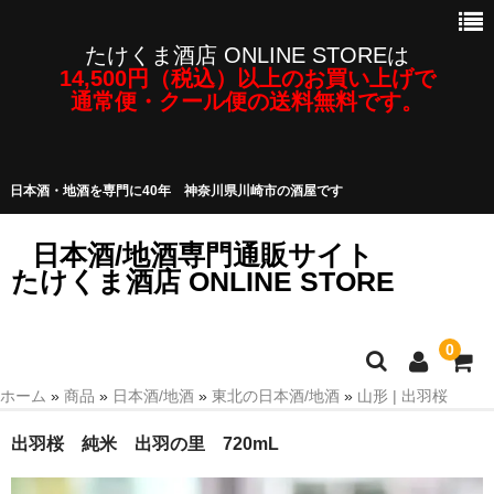
たけくま酒店 ONLINE STOREは
14,500円（税込）以上のお買い上げで
通常便・クール便の送料無料です。
日本酒・地酒を専門に40年 神奈川県川崎市の酒屋です
日本酒/地酒専門通販サイト
たけくま酒店 ONLINE STORE
0
ホーム
»
商品
»
日本酒/地酒
»
東北の日本酒/地酒
»
山形 | 出羽桜
日本酒/地酒
出羽桜 純米 出羽の里 720mL
焼酎・泡盛など