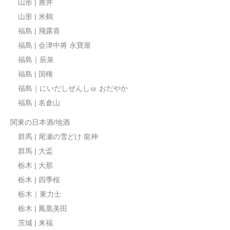
山形 | 麓井
山形 | 米鶴
福島 | 飛露喜
福島 | 会津中将 永寶屋
福島｜辰泉
福島 | 国権
福島｜にいだしぜんしゅ おだやか
福島 | 名倉山
関東の日本酒/地酒
群馬 | 尾瀬の雪どけ 龍神
群馬 | 大盃
栃木 | 大那
栃木 | 四季桜
栃木｜東力士
栃木 | 鳳凰美田
茨城 | 来福