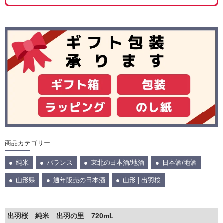
商品カテゴリー
純米
バランス
東北の日本酒/地酒
日本酒/地酒
山形県
通年販売の日本酒
山形 | 出羽桜
出羽桜 純米 出羽の里 720mL