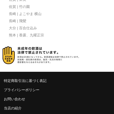
佐賀 | 竹の園
長崎 | よこやま 横山
長崎 | 飛鸞
大分 | 百合仕込み
熊本 | 香露、九曜正宗
特定商取引法に基づく表記
プライバシーポリシー
お問い合わせ
当店の紹介