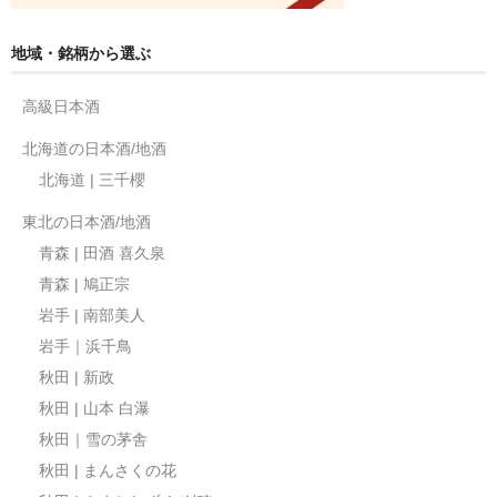
地域・銘柄から選ぶ
高級日本酒
北海道の日本酒/地酒
北海道 | 三千櫻
東北の日本酒/地酒
青森 | 田酒 喜久泉
青森 | 鳩正宗
岩手 | 南部美人
岩手｜浜千鳥
秋田 | 新政
秋田 | 山本 白瀑
秋田｜雪の茅舎
秋田 | まんさくの花