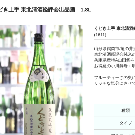
どき上手 東北清酒鑑評会出品酒 1.8L
くどき上手 東北清酒鑑
(1611)
山形県鶴岡市/亀の井
東北清酒鑑評会純米
兵庫県産特A山田錦を
お得意の小川酵母＋
フルーティーさの奥
リッチな気分にさせ
種類
タイプ