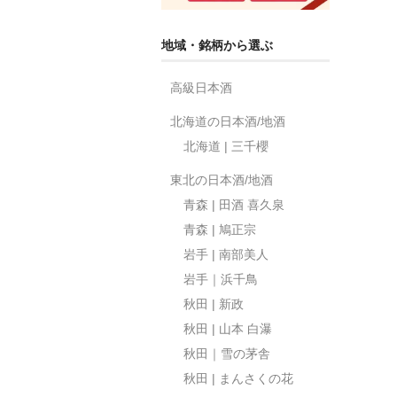
地域・銘柄から選ぶ
高級日本酒
北海道の日本酒/地酒
北海道 | 三千櫻
東北の日本酒/地酒
青森 | 田酒 喜久泉
青森 | 鳩正宗
岩手 | 南部美人
岩手｜浜千鳥
秋田 | 新政
秋田 | 山本 白瀑
秋田｜雪の茅舎
秋田 | まんさくの花