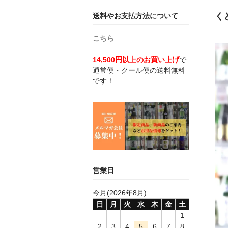
く
送料やお支払方法について
こちら
14,500円以上のお買い上げ
で
通常便・クール便の送料無料
です！
営業日
今月(2026年8月)
日
月
火
水
木
金
土
1
2
3
4
5
6
7
8