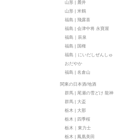
山形 | 麓井
山形 | 米鶴
福島 | 飛露喜
福島 | 会津中将 永寶屋
福島｜辰泉
福島 | 国権
福島｜にいだしぜんしゅ
おだやか
福島 | 名倉山
関東の日本酒/地酒
群馬 | 尾瀬の雪どけ 龍神
群馬 | 大盃
栃木 | 大那
栃木 | 四季桜
栃木｜東力士
栃木 | 鳳凰美田