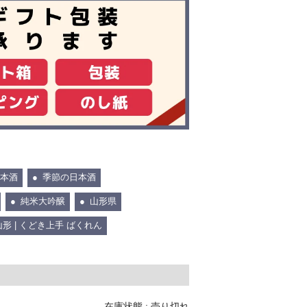
本酒
季節の日本酒
純米大吟醸
山形県
山形 | くどき上手 ばくれん
在庫状態 : 売り切れ