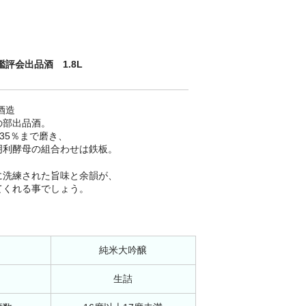
評会出品酒 1.8L
酒造
の部出品酒。
35％まで磨き、
明利酵母の組合わせは鉄板。
に洗練された旨味と余韻が、
てくれる事でしょう。
純米大吟醸
生詰