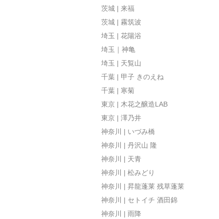
茨城 | 来福
茨城 | 霧筑波
埼玉 | 花陽浴
埼玉｜神亀
埼玉 | 天覧山
千葉 | 甲子 きのえね
千葉 | 寒菊
東京 | 木花之醸造LAB
東京 | 澤乃井
神奈川 | いづみ橋
神奈川 | 丹沢山 隆
神奈川 | 天青
神奈川 | 松みどり
神奈川 | 昇龍蓬莱 残草蓬莱
神奈川 | セトイチ 酒田錦
神奈川 | 雨降