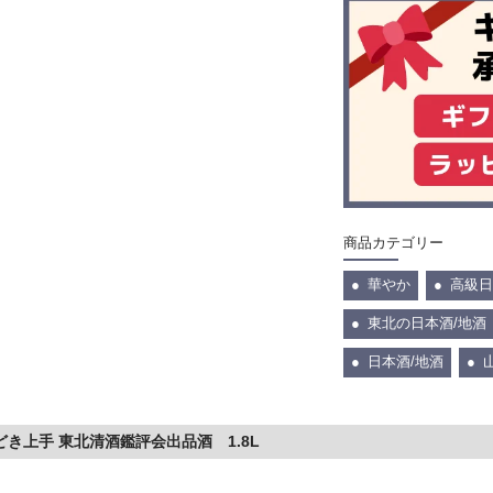
商品カテゴリー
華やか
高級日
東北の日本酒/地酒
日本酒/地酒
どき上手 東北清酒鑑評会出品酒 1.8L