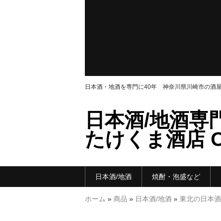
日本酒・地酒を専門に40年 神奈川県川崎市の酒
日本酒/地酒専
たけくま酒店 ON
日本酒/地酒
焼酎・泡盛など
ホーム
»
商品
»
日本酒/地酒
»
東北の日本酒