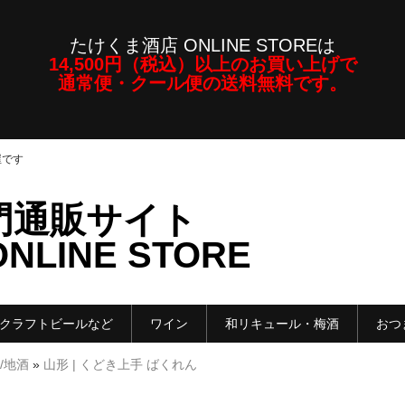
たけくま酒店 ONLINE STOREは
14,500円（税込）以上のお買い上げで
通常便・クール便の送料無料です。
屋です
門通販サイト
LINE STORE
クラフトビールなど
ワイン
和リキュール・梅酒
おつ
/地酒
»
山形 | くどき上手 ばくれん