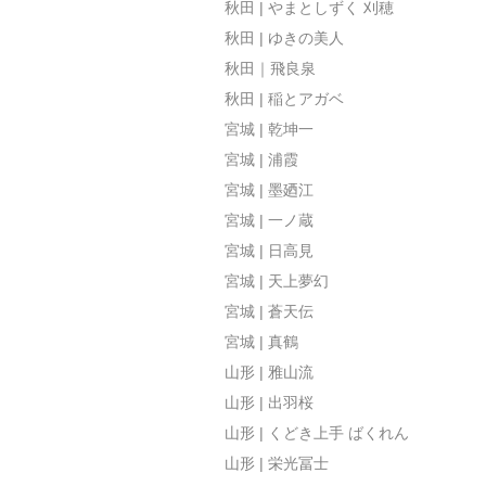
秋田 | やまとしずく 刈穂
秋田 | ゆきの美人
秋田｜飛良泉
秋田 | 稲とアガベ
宮城 | 乾坤一
宮城 | 浦霞
宮城 | 墨廼江
宮城 | 一ノ蔵
宮城 | 日高見
宮城 | 天上夢幻
宮城 | 蒼天伝
宮城 | 真鶴
山形 | 雅山流
山形 | 出羽桜
山形 | くどき上手 ばくれん
山形 | 栄光冨士