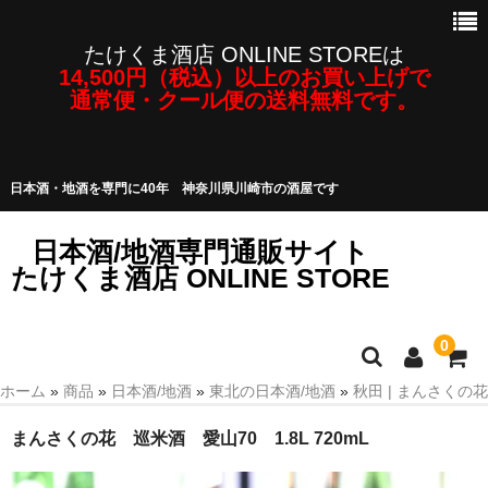
たけくま酒店 ONLINE STOREは
14,500円（税込）以上のお買い上げで
通常便・クール便の送料無料です。
日本酒・地酒を専門に40年 神奈川県川崎市の酒屋です
日本酒/地酒専門通販サイト
たけくま酒店 ONLINE STORE
0
ホーム
»
商品
»
日本酒/地酒
»
東北の日本酒/地酒
»
秋田 | まんさくの花
日本酒/地酒
まんさくの花 巡米酒 愛山70 1.8L 720mL
焼酎・泡盛など