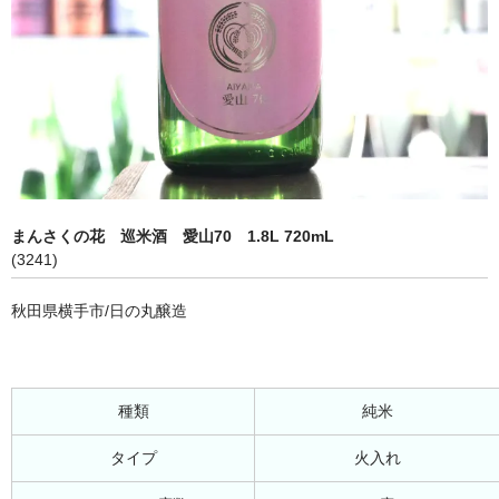
まんさくの花 巡米酒 愛山70 1.8L 720mL
(3241)
秋田県横手市/日の丸醸造
種類
純米
タイプ
火入れ