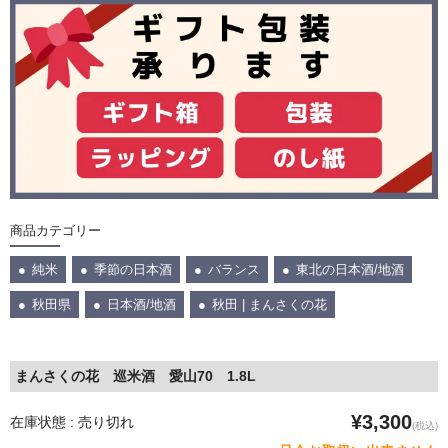
商品カテゴリー
純米
季節の日本酒
バランス
東北の日本酒/地酒
秋田県
日本酒/地酒
秋田 | まんさくの花
まんさくの花 巡米酒 愛山70 1.8L
¥3,300
在庫状態 : 売り切れ
(税込)