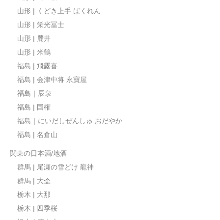
山形 | くどき上手 ばくれん
山形 | 栄光冨士
山形 | 麓井
山形 | 米鶴
福島 | 飛露喜
福島 | 会津中将 永寶屋
福島｜辰泉
福島 | 国権
福島｜にいだしぜんしゅ おだやか
福島 | 名倉山
関東の日本酒/地酒
群馬 | 尾瀬の雪どけ 龍神
群馬 | 大盃
栃木 | 大那
栃木 | 四季桜