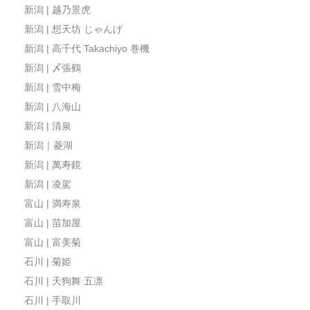
新潟 | 越乃景虎
新潟 | 想天坊 じゃんげ
新潟 | 高千代 Takachiyo 巻機
新潟 | 〆張鶴
新潟 | 雪中梅
新潟 | 八海山
新潟 | 清泉
新潟｜菱湖
新潟 | 萬寿鏡
新潟 | 凌駕
富山 | 満寿泉
富山 | 苗加屋
富山 | 富美菊
石川 | 菊姫
石川 | 天狗舞 五凛
石川 | 手取川