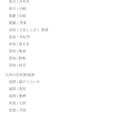
香川 | 月中天
香川 | 川鶴
愛媛 | 石鎚
愛媛｜雪雀
高知 | 土佐しらぎく 美潮
高知｜司牡丹
高知 | 美丈夫
高知 | 亀泉
高知 | 酔鯨
高知 | 桂月
九州の日本酒/地酒
福岡 | 庭のうぐいす
福岡 | 美田
福岡 | 繁桝
佐賀 | 七田
佐賀｜天吹