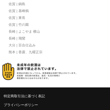
佐賀 | 鍋島
佐賀 | 基峰鶴
佐賀 | 東長
佐賀 | 竹の園
長崎 | よこやま 横山
長崎 | 飛鸞
大分 | 百合仕込み
熊本 | 香露、九曜正宗
特定商取引法に基づく表記
プライバシーポリシー