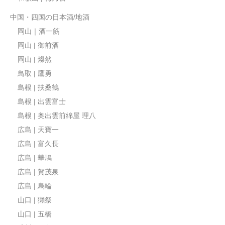
中国・四国の日本酒/地酒
岡山｜酒一筋
岡山 | 御前酒
岡山 | 燦然
鳥取 | 鷹勇
島根 | 扶桑鶴
島根 | 出雲富士
島根 | 奥出雲前綿屋 理八
広島 | 天寶一
広島 | 富久長
広島 | 華鳩
広島 | 賀茂泉
広島 | 烏輪
山口 | 獺祭
山口 | 五橋