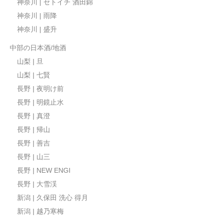
神奈川 | セトイチ 酒田錦
神奈川 | 雨降
神奈川 | 盛升
中部の日本酒/地酒
山梨 | 旦
山梨 | 七賢
長野 | 夜明け前
長野 | 明鏡止水
長野 | 真澄
長野 | 帰山
長野 | 善吉
長野 | 山三
長野 | NEW ENGI
長野 | 大雪渓
新潟 | 久保田 洗心 得月
新潟 | 越乃寒梅