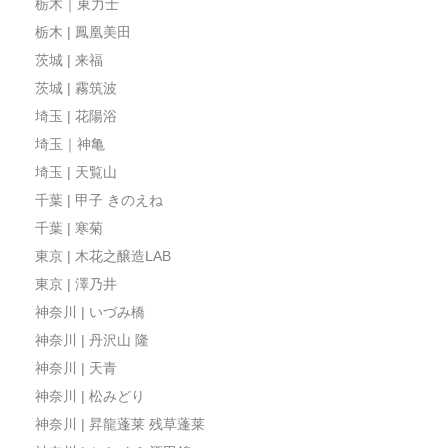
栃木｜東力士
栃木 | 鳳凰美田
茨城 | 来福
茨城 | 霧筑波
埼玉 | 花陽浴
埼玉｜神亀
埼玉 | 天覧山
千葉 | 甲子 きのえね
千葉 | 寒菊
東京 | 木花之醸造LAB
東京 | 澤乃井
神奈川 | いづみ橋
神奈川 | 丹沢山 隆
神奈川 | 天青
神奈川 | 松みどり
神奈川 | 昇龍蓬莱 残草蓬莱