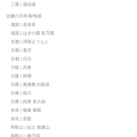
三重 | 瀧自慢
近畿の日本酒/地酒
滋賀 | 喜楽長
滋賀 | はぎの露 萩乃露
京都 | 澤屋まつもと
京都 | 蒼空
京都 | 日日
大阪 | 呉春
大阪 | 秋鹿
兵庫 | 奥播磨 白影泉
兵庫 | 龍力
兵庫 | 純青 富久錦
奈良 | 篠峯 櫛羅
奈良 | 長龍
和歌山 | 紀土 無量山
和歌山 | 梅乃宿