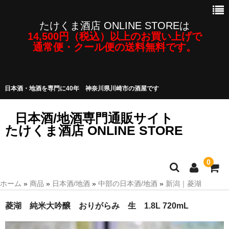
たけくま酒店 ONLINE STOREは
14,500円（税込）以上のお買い上げで
通常便・クール便の送料無料です。
日本酒・地酒を専門に40年 神奈川県川崎市の酒屋です
日本酒/地酒専門通販サイト
たけくま酒店 ONLINE STORE
0
ホーム
»
商品
»
日本酒/地酒
»
中部の日本酒/地酒
»
新潟｜菱湖
日本酒/地酒
菱湖 純米大吟醸 おりがらみ 生 1.8L 720mL
焼酎・泡盛など