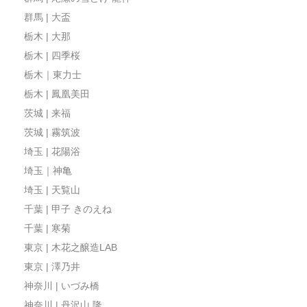
群馬 | 大盃
栃木 | 大那
栃木 | 四季桜
栃木｜東力士
栃木 | 鳳凰美田
茨城 | 来福
茨城 | 霧筑波
埼玉 | 花陽浴
埼玉｜神亀
埼玉 | 天覧山
千葉 | 甲子 きのえね
千葉 | 寒菊
東京 | 木花之醸造LAB
東京 | 澤乃井
神奈川 | いづみ橋
神奈川 | 丹沢山 隆