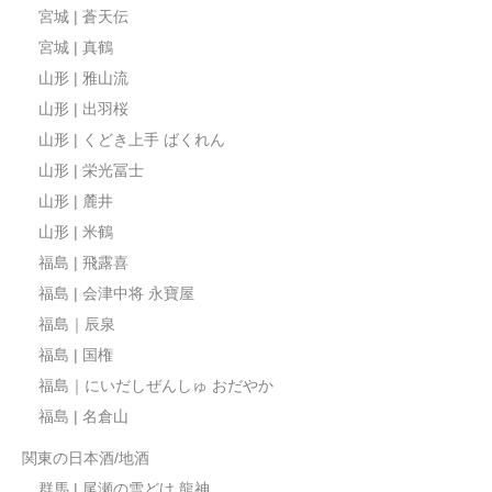
宮城 | 蒼天伝
宮城 | 真鶴
山形 | 雅山流
山形 | 出羽桜
山形 | くどき上手 ばくれん
山形 | 栄光冨士
山形 | 麓井
山形 | 米鶴
福島 | 飛露喜
福島 | 会津中将 永寶屋
福島｜辰泉
福島 | 国権
福島｜にいだしぜんしゅ おだやか
福島 | 名倉山
関東の日本酒/地酒
群馬 | 尾瀬の雪どけ 龍神