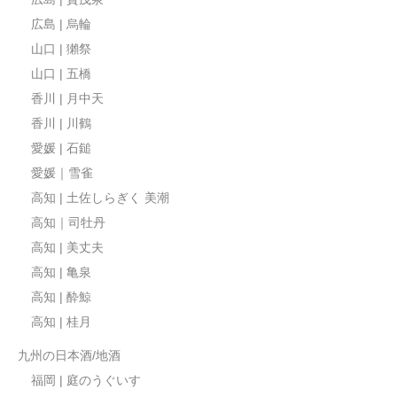
広島 | 烏輪
山口 | 獺祭
山口 | 五橋
香川 | 月中天
香川 | 川鶴
愛媛 | 石鎚
愛媛｜雪雀
高知 | 土佐しらぎく 美潮
高知｜司牡丹
高知 | 美丈夫
高知 | 亀泉
高知 | 酔鯨
高知 | 桂月
九州の日本酒/地酒
福岡 | 庭のうぐいす