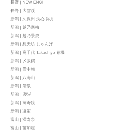
長野 | NEW ENGI
長野 | 大雪渓
新潟 | 久保田 洗心 得月
新潟 | 越乃寒梅
新潟 | 越乃景虎
新潟 | 想天坊 じゃんげ
新潟 | 高千代 Takachiyo 巻機
新潟 | 〆張鶴
新潟 | 雪中梅
新潟 | 八海山
新潟 | 清泉
新潟｜菱湖
新潟 | 萬寿鏡
新潟 | 凌駕
富山 | 満寿泉
富山 | 苗加屋