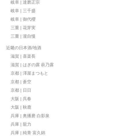
岐阜 | 達磨正宗
岐阜 | 三千盛
岐阜 | 御代櫻
三重 | 花芽実
三重 | 瀧自慢
近畿の日本酒/地酒
滋賀 | 喜楽長
滋賀 | はぎの露 萩乃露
京都 | 澤屋まつもと
京都 | 蒼空
京都 | 日日
大阪 | 呉春
大阪 | 秋鹿
兵庫 | 奥播磨 白影泉
兵庫 | 龍力
兵庫 | 純青 富久錦