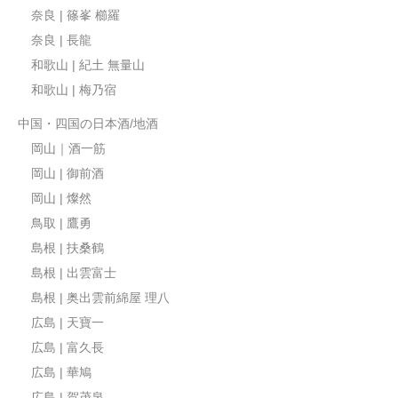
奈良 | 篠峯 櫛羅
奈良 | 長龍
和歌山 | 紀土 無量山
和歌山 | 梅乃宿
中国・四国の日本酒/地酒
岡山｜酒一筋
岡山 | 御前酒
岡山 | 燦然
鳥取 | 鷹勇
島根 | 扶桑鶴
島根 | 出雲富士
島根 | 奥出雲前綿屋 理八
広島 | 天寶一
広島 | 富久長
広島 | 華鳩
広島 | 賀茂泉