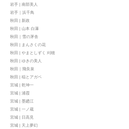
岩手 | 南部美人
岩手｜浜千鳥
秋田 | 新政
秋田 | 山本 白瀑
秋田｜雪の茅舎
秋田 | まんさくの花
秋田 | やまとしずく 刈穂
秋田 | ゆきの美人
秋田｜飛良泉
秋田 | 稲とアガベ
宮城 | 乾坤一
宮城 | 浦霞
宮城 | 墨廼江
宮城 | 一ノ蔵
宮城 | 日高見
宮城 | 天上夢幻