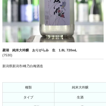
菱湖 純米大吟醸 おりがらみ 生 1.8L 720mL
(7530)
新潟県新潟市/峰乃白梅酒造
種類
純米大吟醸
タイプ
生酒