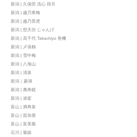
新潟 | 久保田 洗心 得月
新潟 | 越乃寒梅
新潟 | 越乃景虎
新潟 | 想天坊 じゃんげ
新潟 | 高千代 Takachiyo 巻機
新潟 | 〆張鶴
新潟 | 雪中梅
新潟 | 八海山
新潟 | 清泉
新潟｜菱湖
新潟 | 萬寿鏡
新潟 | 凌駕
富山 | 満寿泉
富山 | 苗加屋
富山 | 富美菊
石川 | 菊姫