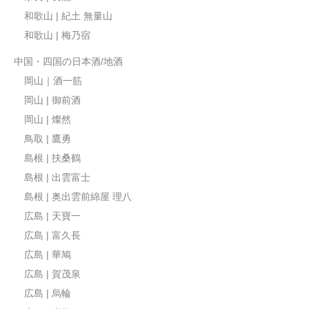
和歌山 | 紀土 無量山
和歌山 | 梅乃宿
中国・四国の日本酒/地酒
岡山｜酒一筋
岡山 | 御前酒
岡山 | 燦然
鳥取 | 鷹勇
島根 | 扶桑鶴
島根 | 出雲富士
島根 | 奥出雲前綿屋 理八
広島 | 天寶一
広島 | 富久長
広島 | 華鳩
広島 | 賀茂泉
広島 | 烏輪