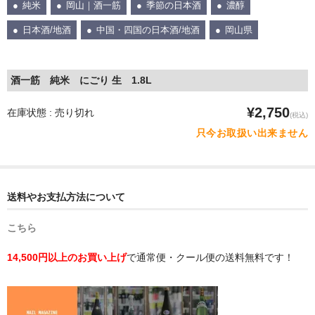
純米
岡山｜酒一筋
季節の日本酒
濃醇
日本酒/地酒
中国・四国の日本酒/地酒
岡山県
酒一筋 純米 にごり 生 1.8L
¥2,750
在庫状態 : 売り切れ
(税込)
只今お取扱い出来ません
送料やお支払方法について
こちら
14,500円以上のお買い上げ
で通常便・クール便の送料無料です！