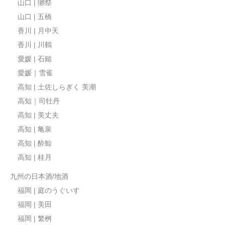
山口 | 獺祭
山口 | 五橋
香川 | 月中天
香川 | 川鶴
愛媛 | 石鎚
愛媛｜雪雀
高知 | 土佐しらぎく 美潮
高知｜司牡丹
高知 | 美丈夫
高知 | 亀泉
高知 | 酔鯨
高知 | 桂月
九州の日本酒/地酒
福岡 | 庭のうぐいす
福岡 | 美田
福岡 | 繁桝