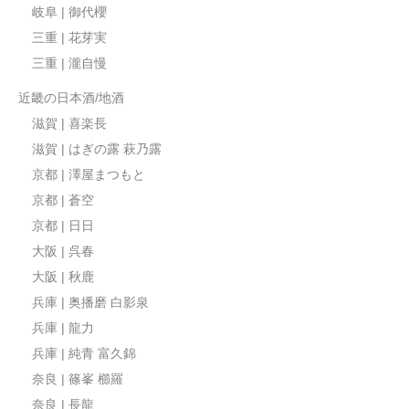
岐阜 | 御代櫻
三重 | 花芽実
三重 | 瀧自慢
近畿の日本酒/地酒
滋賀 | 喜楽長
滋賀 | はぎの露 萩乃露
京都 | 澤屋まつもと
京都 | 蒼空
京都 | 日日
大阪 | 呉春
大阪 | 秋鹿
兵庫 | 奥播磨 白影泉
兵庫 | 龍力
兵庫 | 純青 富久錦
奈良 | 篠峯 櫛羅
奈良 | 長龍