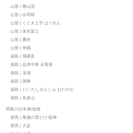
山形 | 雅山流
山形 | 出羽桜
山形 | くどき上手 ばくれん
山形 | 栄光冨士
山形 | 麓井
山形 | 米鶴
福島 | 飛露喜
福島 | 会津中将 永寶屋
福島｜辰泉
福島 | 国権
福島｜にいだしぜんしゅ おだやか
福島 | 名倉山
関東の日本酒/地酒
群馬 | 尾瀬の雪どけ 龍神
群馬 | 大盃