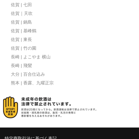
佐賀 | 七田
佐賀｜天吹
佐賀 | 鍋島
佐賀 | 基峰鶴
佐賀 | 東長
佐賀 | 竹の園
長崎 | よこやま 横山
長崎 | 飛鸞
大分 | 百合仕込み
熊本 | 香露、九曜正宗
特定商取引法に基づく表記