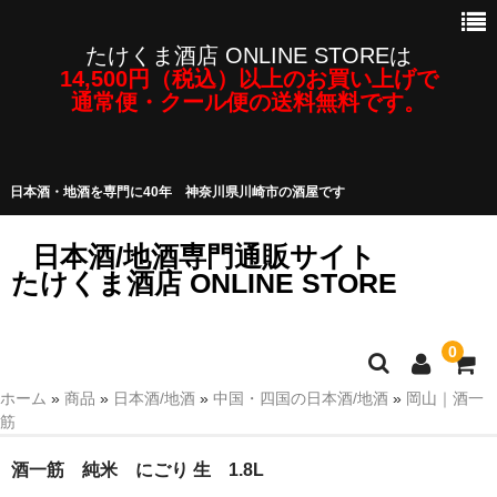
たけくま酒店 ONLINE STOREは
14,500円（税込）以上のお買い上げで
通常便・クール便の送料無料です。
日本酒・地酒を専門に40年 神奈川県川崎市の酒屋です
日本酒/地酒専門通販サイト
たけくま酒店 ONLINE STORE
0
ホーム
»
商品
»
日本酒/地酒
»
中国・四国の日本酒/地酒
»
岡山｜酒一
日本酒/地酒
筋
焼酎・泡盛など
酒一筋 純米 にごり 生 1.8L