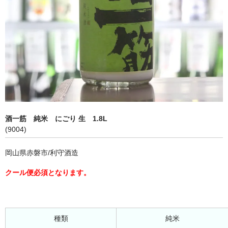
酒一筋 純米 にごり 生 1.8L
(9004)
岡山県赤磐市/利守酒造
クール便必須となります。
種類
純米