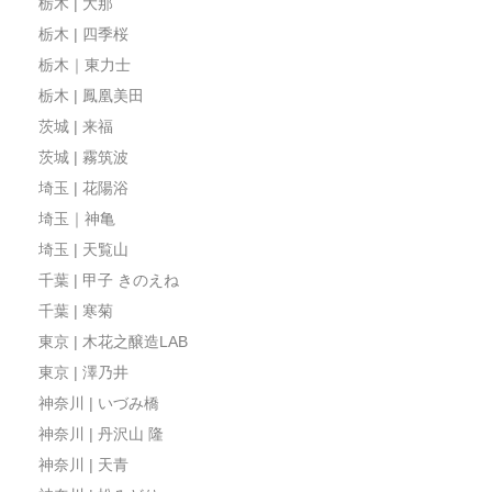
栃木 | 大那
栃木 | 四季桜
栃木｜東力士
栃木 | 鳳凰美田
茨城 | 来福
茨城 | 霧筑波
埼玉 | 花陽浴
埼玉｜神亀
埼玉 | 天覧山
千葉 | 甲子 きのえね
千葉 | 寒菊
東京 | 木花之醸造LAB
東京 | 澤乃井
神奈川 | いづみ橋
神奈川 | 丹沢山 隆
神奈川 | 天青