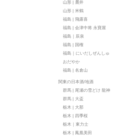
山形 | 麓井
山形 | 米鶴
福島 | 飛露喜
福島 | 会津中将 永寶屋
福島｜辰泉
福島 | 国権
福島｜にいだしぜんしゅ
おだやか
福島 | 名倉山
関東の日本酒/地酒
群馬 | 尾瀬の雪どけ 龍神
群馬 | 大盃
栃木 | 大那
栃木 | 四季桜
栃木｜東力士
栃木 | 鳳凰美田