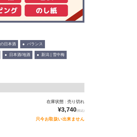
の日本酒
バランス
日本酒/地酒
新潟 | 雪中梅
在庫状態 : 売り切れ
¥3,740
(税込)
只今お取扱い出来ません