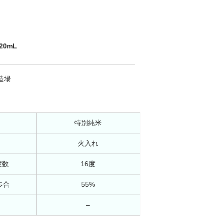
0mL
造場
特別純米
火入れ
度数
16度
歩合
55%
–