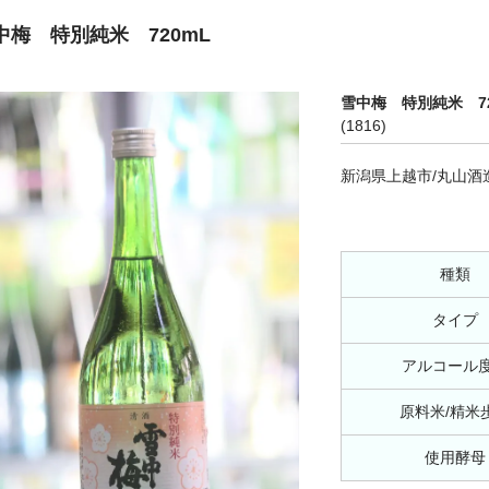
中梅 特別純米 720mL
雪中梅 特別純米 72
(1816)
新潟県上越市/丸山酒
種類
タイプ
アルコール
原料米/精米
使用酵母