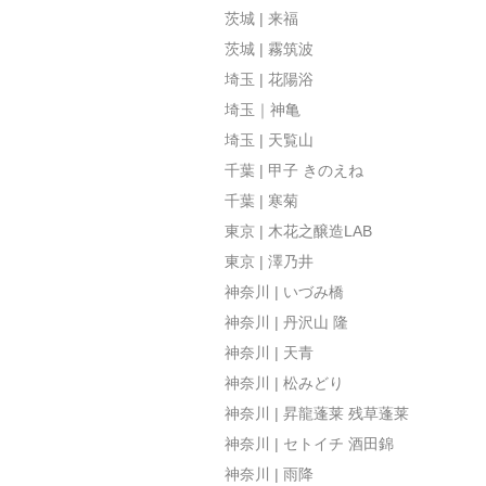
茨城 | 来福
茨城 | 霧筑波
埼玉 | 花陽浴
埼玉｜神亀
埼玉 | 天覧山
千葉 | 甲子 きのえね
千葉 | 寒菊
東京 | 木花之醸造LAB
東京 | 澤乃井
神奈川 | いづみ橋
神奈川 | 丹沢山 隆
神奈川 | 天青
神奈川 | 松みどり
神奈川 | 昇龍蓬莱 残草蓬莱
神奈川 | セトイチ 酒田錦
神奈川 | 雨降