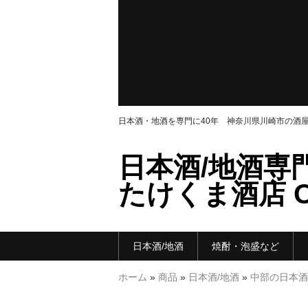
日本酒・地酒を専門に40年 神奈川県川崎市の酒
日本酒/地酒専
たけくま酒店 ON
日本酒/地酒
焼酎・泡盛など
ホーム
»
商品
»
日本酒/地酒
»
中部の日本酒