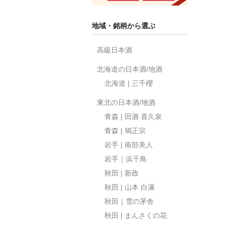
地域・銘柄から選ぶ
高級日本酒
北海道の日本酒/地酒
北海道 | 三千櫻
東北の日本酒/地酒
青森 | 田酒 喜久泉
青森 | 鳩正宗
岩手 | 南部美人
岩手｜浜千鳥
秋田 | 新政
秋田 | 山本 白瀑
秋田｜雪の茅舎
秋田 | まんさくの花