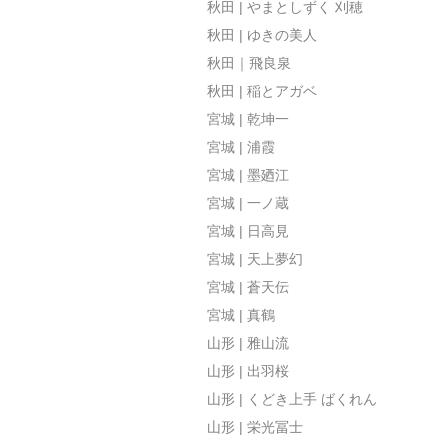
秋田 | やまとしずく 刈穂
秋田 | ゆきの美人
秋田｜飛良泉
秋田 | 稲とアガベ
宮城 | 乾坤一
宮城 | 浦霞
宮城 | 墨廼江
宮城 | 一ノ蔵
宮城 | 日高見
宮城 | 天上夢幻
宮城 | 蒼天伝
宮城 | 真鶴
山形 | 雅山流
山形 | 出羽桜
山形 | くどき上手 ばくれん
山形 | 栄光冨士