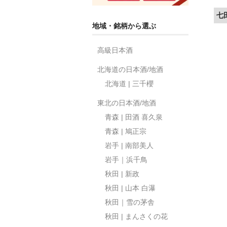
七
地域・銘柄から選ぶ
高級日本酒
北海道の日本酒/地酒
北海道 | 三千櫻
東北の日本酒/地酒
青森 | 田酒 喜久泉
青森 | 鳩正宗
岩手 | 南部美人
岩手｜浜千鳥
秋田 | 新政
秋田 | 山本 白瀑
秋田｜雪の茅舎
秋田 | まんさくの花