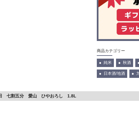
商品カテゴリー
純米
秋酒
日本酒/地酒
田 七割五分 愛山 ひやおろし 1.8L