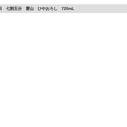
田 七割五分 愛山 ひやおろし 720mL