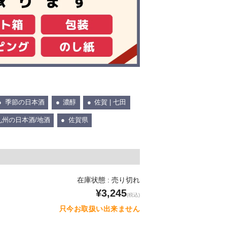
季節の日本酒
濃醇
佐賀 | 七田
九州の日本酒/地酒
佐賀県
在庫状態 : 売り切れ
¥3,245
(税込)
只今お取扱い出来ません