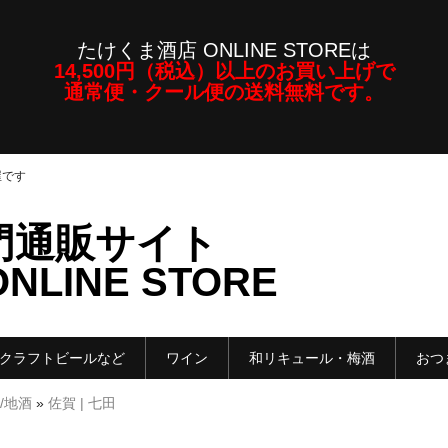
たけくま酒店 ONLINE STOREは
14,500円（税込）以上のお買い上げで
通常便・クール便の送料無料です。
屋です
門通販サイト
LINE STORE
クラフトビールなど
ワイン
和リキュール・梅酒
おつ
/地酒
»
佐賀 | 七田