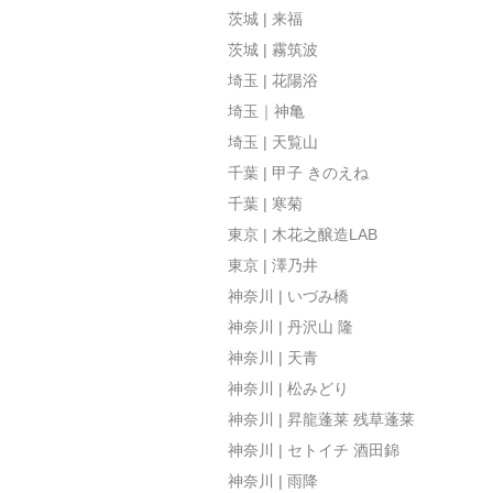
茨城 | 来福
茨城 | 霧筑波
埼玉 | 花陽浴
埼玉｜神亀
埼玉 | 天覧山
千葉 | 甲子 きのえね
千葉 | 寒菊
東京 | 木花之醸造LAB
東京 | 澤乃井
神奈川 | いづみ橋
神奈川 | 丹沢山 隆
神奈川 | 天青
神奈川 | 松みどり
神奈川 | 昇龍蓬莱 残草蓬莱
神奈川 | セトイチ 酒田錦
神奈川 | 雨降