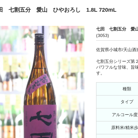
田 七割五分 愛山 ひやおろし 1.8L 720mL
七田 七割五分 愛山 
(3053)
佐賀県小城市/天山酒
七割五分シリーズ第
パワフルな甘味、旨
す。
種類
タイプ
アルコール度
原料米/精米