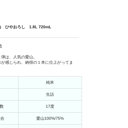
ひやおろし 1.8L 720mL
造
２弾は、人気の愛山。
味が感じられ、納得の１本に仕上がってま
純米
生詰
数
17度
歩合
愛山100%/75%