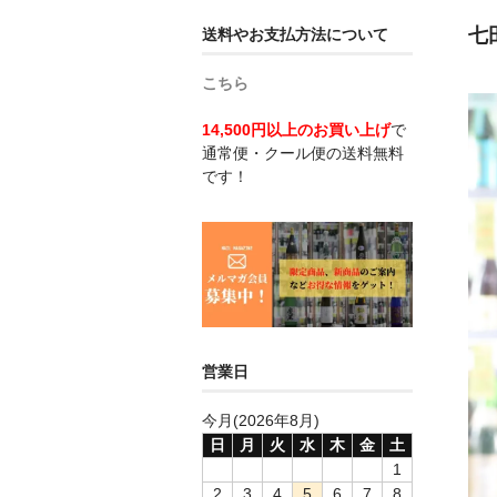
七
送料やお支払方法について
こちら
14,500円以上のお買い上げ
で
通常便・クール便の送料無料
です！
営業日
今月(2026年8月)
日
月
火
水
木
金
土
1
2
3
4
5
6
7
8