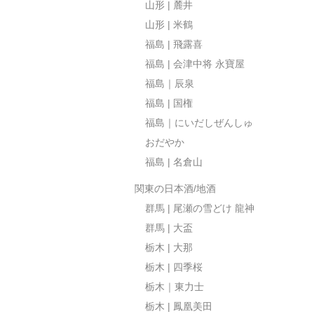
山形 | 麓井
山形 | 米鶴
福島 | 飛露喜
福島 | 会津中将 永寶屋
福島｜辰泉
福島 | 国権
福島｜にいだしぜんしゅ
おだやか
福島 | 名倉山
関東の日本酒/地酒
群馬 | 尾瀬の雪どけ 龍神
群馬 | 大盃
栃木 | 大那
栃木 | 四季桜
栃木｜東力士
栃木 | 鳳凰美田