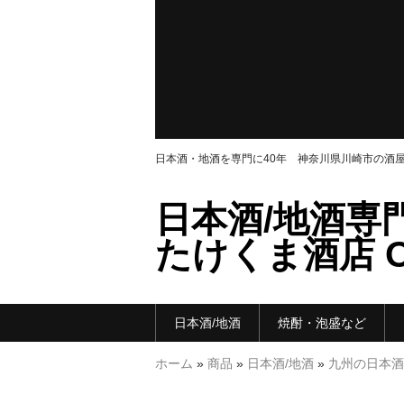
日本酒・地酒を専門に40年 神奈川県川崎市の酒
日本酒/地酒専
たけくま酒店 ON
日本酒/地酒
焼酎・泡盛など
ホーム
»
商品
»
日本酒/地酒
»
九州の日本酒