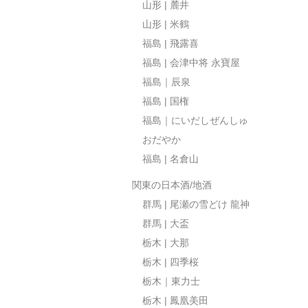
山形 | 麓井
山形 | 米鶴
福島 | 飛露喜
福島 | 会津中将 永寶屋
福島｜辰泉
福島 | 国権
福島｜にいだしぜんしゅ
おだやか
福島 | 名倉山
関東の日本酒/地酒
群馬 | 尾瀬の雪どけ 龍神
群馬 | 大盃
栃木 | 大那
栃木 | 四季桜
栃木｜東力士
栃木 | 鳳凰美田