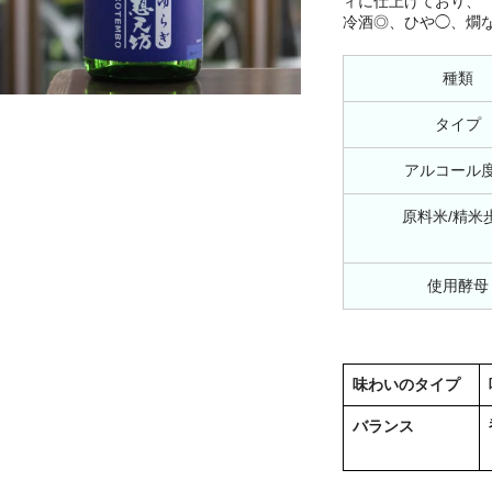
ィに仕上げており、
冷酒◎、ひや◯、燗
種類
タイプ
アルコール
原料米/精米
使用酵母
味わいのタイプ
バランス