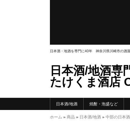
日本酒・地酒を専門に40年 神奈川県川崎市の酒
日本酒/地酒専
たけくま酒店 ON
日本酒/地酒
焼酎・泡盛など
ホーム
»
商品
»
日本酒/地酒
»
中部の日本酒