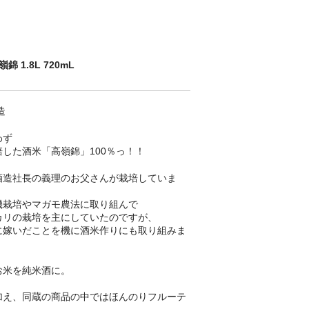
 1.8L 720mL
造
わず
した酒米「高嶺錦」100％っ！！
酒造社長の義理のお父さんが栽培していま
機栽培やマガモ農法に取り組んで
カリの栽培を主にしていたのですが、
に嫁いだことを機に酒米作りにも取り組みま
お米を純米酒に。
加え、同蔵の商品の中ではほんのりフルーテ