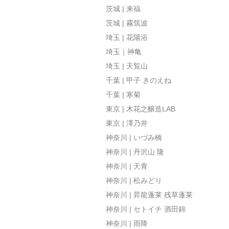
茨城 | 来福
茨城 | 霧筑波
埼玉 | 花陽浴
埼玉｜神亀
埼玉 | 天覧山
千葉 | 甲子 きのえね
千葉 | 寒菊
東京 | 木花之醸造LAB
東京 | 澤乃井
神奈川 | いづみ橋
神奈川 | 丹沢山 隆
神奈川 | 天青
神奈川 | 松みどり
神奈川 | 昇龍蓬莱 残草蓬莱
神奈川 | セトイチ 酒田錦
神奈川 | 雨降