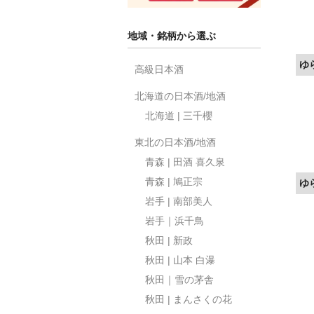
地域・銘柄から選ぶ
ゆ
高級日本酒
北海道の日本酒/地酒
北海道 | 三千櫻
東北の日本酒/地酒
青森 | 田酒 喜久泉
青森 | 鳩正宗
ゆ
岩手 | 南部美人
岩手｜浜千鳥
秋田 | 新政
秋田 | 山本 白瀑
秋田｜雪の茅舎
秋田 | まんさくの花