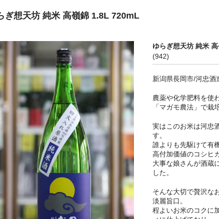
ぎ想天坊 純米 高嶺錦 1.8L 720mL
ゆらぎ想天坊 純米 高嶺錦
(942)
新潟県長岡市/河忠酒
農薬や化学肥料を使
「マガモ農法」で栽培
実はこのお米は河忠
す。
誰よりも先駆けて有
高付加価値のコシヒ
大事な娘さんが酒蔵
した。
そんな大切で贅沢な
淡麗旨口。
程よいお米のコクに