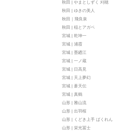
秋田 | やまとしずく 刈穂
秋田 | ゆきの美人
秋田｜飛良泉
秋田 | 稲とアガベ
宮城 | 乾坤一
宮城 | 浦霞
宮城 | 墨廼江
宮城 | 一ノ蔵
宮城 | 日高見
宮城 | 天上夢幻
宮城 | 蒼天伝
宮城 | 真鶴
山形 | 雅山流
山形 | 出羽桜
山形 | くどき上手 ばくれん
山形 | 栄光冨士