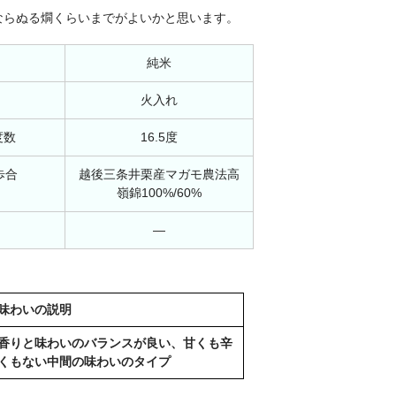
ならぬる燗くらいまでがよいかと思います。
純米
火入れ
度数
16.5度
歩合
越後三条井栗産マガモ農法高
嶺錦100%/60%
―
味わいの説明
香りと味わいのバランスが良い、甘くも辛
くもない中間の味わいのタイプ