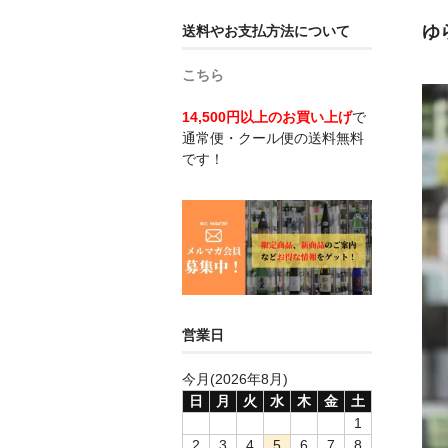
ゆら
送料やお支払方法について
こちら
14,500円以上のお買い上げ
で
通常便・クール便の送料無料
です！
営業日
今月(2026年8月)
日
月
火
水
木
金
土
1
2
3
4
5
6
7
8