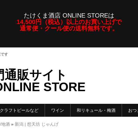
たけくま酒店 ONLINE STOREは
14,500円（税込）以上のお買い上げで
通常便・クール便の送料無料です。
屋です
門通販サイト
LINE STORE
クラフトビールなど
ワイン
和リキュール・梅酒
おつ
/地酒
»
新潟 | 想天坊 じゃんげ