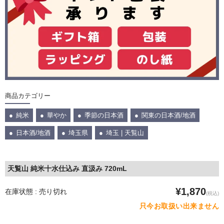
商品カテゴリー
純米
華やか
季節の日本酒
関東の日本酒/地酒
日本酒/地酒
埼玉県
埼玉 | 天覧山
天覧山 純米十水仕込み 直汲み 720mL
¥1,870
在庫状態 : 売り切れ
(税込)
只今お取扱い出来ません