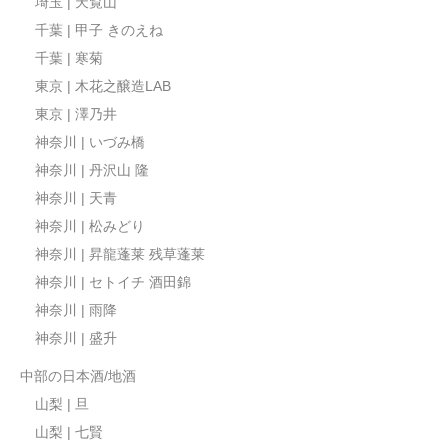
埼玉 | 天覧山
千葉 | 甲子 きのえね
千葉 | 寒菊
東京 | 木花之醸造LAB
東京 | 澤乃井
神奈川 | いづみ橋
神奈川 | 丹沢山 隆
神奈川 | 天青
神奈川 | 松みどり
神奈川 | 昇龍蓬莱 残草蓬莱
神奈川 | セトイチ 酒田錦
神奈川 | 雨降
神奈川 | 盛升
中部の日本酒/地酒
山梨 | 旦
山梨 | 七賢