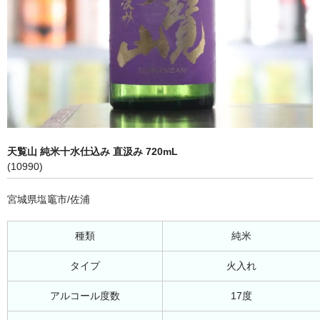
天覧山 純米十水仕込み 直汲み 720mL
(10990)
宮城県塩竈市/佐浦
種類
純米
タイプ
火入れ
アルコール度数
17度