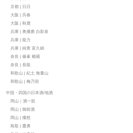
京都 | 日日
大阪 | 呉春
大阪 | 秋鹿
兵庫 | 奥播磨 白影泉
兵庫 | 龍力
兵庫 | 純青 富久錦
奈良 | 篠峯 櫛羅
奈良 | 長龍
和歌山 | 紀土 無量山
和歌山 | 梅乃宿
中国・四国の日本酒/地酒
岡山｜酒一筋
岡山 | 御前酒
岡山 | 燦然
鳥取 | 鷹勇