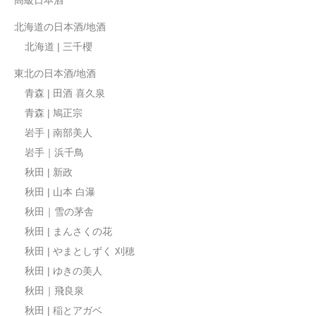
高級日本酒
北海道の日本酒/地酒
北海道 | 三千櫻
東北の日本酒/地酒
青森 | 田酒 喜久泉
青森 | 鳩正宗
岩手 | 南部美人
岩手｜浜千鳥
秋田 | 新政
秋田 | 山本 白瀑
秋田｜雪の茅舎
秋田 | まんさくの花
秋田 | やまとしずく 刈穂
秋田 | ゆきの美人
秋田｜飛良泉
秋田 | 稲とアガベ