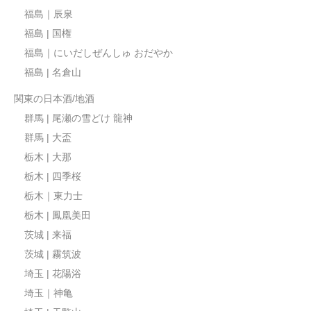
福島｜辰泉
福島 | 国権
福島｜にいだしぜんしゅ おだやか
福島 | 名倉山
関東の日本酒/地酒
群馬 | 尾瀬の雪どけ 龍神
群馬 | 大盃
栃木 | 大那
栃木 | 四季桜
栃木｜東力士
栃木 | 鳳凰美田
茨城 | 来福
茨城 | 霧筑波
埼玉 | 花陽浴
埼玉｜神亀