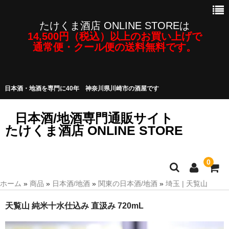
たけくま酒店 ONLINE STOREは
14,500円（税込）以上のお買い上げで
通常便・クール便の送料無料です。
日本酒・地酒を専門に40年 神奈川県川崎市の酒屋です
日本酒/地酒専門通販サイト
たけくま酒店 ONLINE STORE
0
ホーム
»
商品
»
日本酒/地酒
»
関東の日本酒/地酒
»
埼玉 | 天覧山
日本酒/地酒
天覧山 純米十水仕込み 直汲み 720mL
焼酎・泡盛など