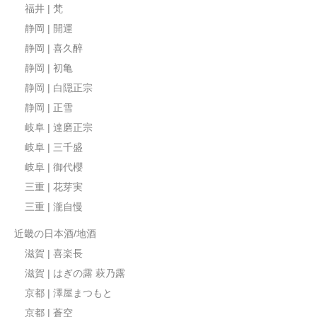
福井 | 梵
静岡 | 開運
静岡 | 喜久醉
静岡 | 初亀
静岡 | 白隠正宗
静岡 | 正雪
岐阜 | 達磨正宗
岐阜 | 三千盛
岐阜 | 御代櫻
三重 | 花芽実
三重 | 瀧自慢
近畿の日本酒/地酒
滋賀 | 喜楽長
滋賀 | はぎの露 萩乃露
京都 | 澤屋まつもと
京都 | 蒼空