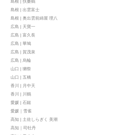
島根 | 扶桑鶴
島根 | 出雲富士
島根 | 奥出雲前綿屋 理八
広島 | 天寶一
広島 | 富久長
広島 | 華鳩
広島 | 賀茂泉
広島 | 烏輪
山口 | 獺祭
山口 | 五橋
香川 | 月中天
香川 | 川鶴
愛媛 | 石鎚
愛媛｜雪雀
高知 | 土佐しらぎく 美潮
高知｜司牡丹