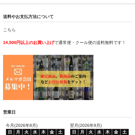
送料やお支払方法について
こちら
14,500円以上のお買い上げ
で通常便・クール便の送料無料です！
営業日
今月(2026年8月)
翌月(2026年9月)
日
月
火
水
木
金
土
日
月
火
水
木
金
土