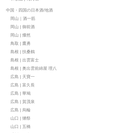
中国・四国の日本酒/地酒
岡山｜酒一筋
岡山 | 御前酒
岡山 | 燦然
鳥取 | 鷹勇
島根 | 扶桑鶴
島根 | 出雲富士
島根 | 奥出雲前綿屋 理八
広島 | 天寶一
広島 | 富久長
広島 | 華鳩
広島 | 賀茂泉
広島 | 烏輪
山口 | 獺祭
山口 | 五橋