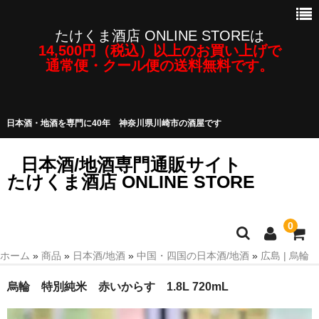
たけくま酒店 ONLINE STOREは
14,500円（税込）以上のお買い上げで
通常便・クール便の送料無料です。
日本酒・地酒を専門に40年 神奈川県川崎市の酒屋です
日本酒/地酒専門通販サイト
たけくま酒店 ONLINE STORE
0
ホーム
»
商品
»
日本酒/地酒
»
中国・四国の日本酒/地酒
»
広島 | 烏輪
日本酒/地酒
烏輪 特別純米 赤いからす 1.8L 720mL
焼酎・泡盛など