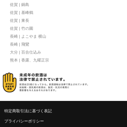
佐賀 | 鍋島
佐賀 | 基峰鶴
佐賀 | 東長
佐賀 | 竹の園
長崎 | よこやま 横山
長崎 | 飛鸞
大分 | 百合仕込み
熊本 | 香露、九曜正宗
特定商取引法に基づく表記
プライバシーポリシー