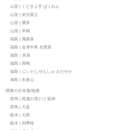
山形 | くどき上手 ばくれん
山形 | 栄光冨士
山形 | 麓井
山形 | 米鶴
福島 | 飛露喜
福島 | 会津中将 永寶屋
福島｜辰泉
福島 | 国権
福島｜にいだしぜんしゅ おだやか
福島 | 名倉山
関東の日本酒/地酒
群馬 | 尾瀬の雪どけ 龍神
群馬 | 大盃
栃木 | 大那
栃木 | 四季桜