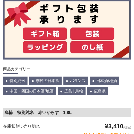
商品カテゴリー
特別純米
季節の日本酒
バランス
日本酒/地酒
中国・四国の日本酒/地酒
広島 | 烏輪
広島県
烏輪 特別純米 赤いからす 1.8L
¥3,410
在庫状態 : 売り切れ
(税込)