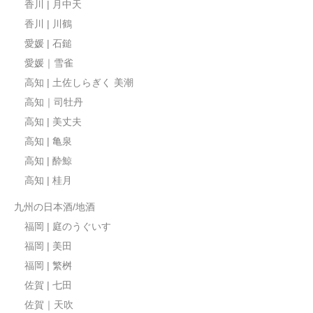
香川 | 月中天
香川 | 川鶴
愛媛 | 石鎚
愛媛｜雪雀
高知 | 土佐しらぎく 美潮
高知｜司牡丹
高知 | 美丈夫
高知 | 亀泉
高知 | 酔鯨
高知 | 桂月
九州の日本酒/地酒
福岡 | 庭のうぐいす
福岡 | 美田
福岡 | 繁桝
佐賀 | 七田
佐賀｜天吹