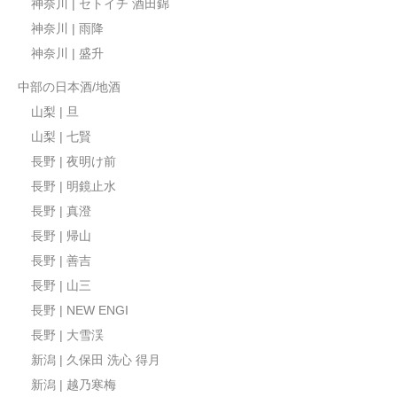
神奈川 | セトイチ 酒田錦
神奈川 | 雨降
神奈川 | 盛升
中部の日本酒/地酒
山梨 | 旦
山梨 | 七賢
長野 | 夜明け前
長野 | 明鏡止水
長野 | 真澄
長野 | 帰山
長野 | 善吉
長野 | 山三
長野 | NEW ENGI
長野 | 大雪渓
新潟 | 久保田 洗心 得月
新潟 | 越乃寒梅