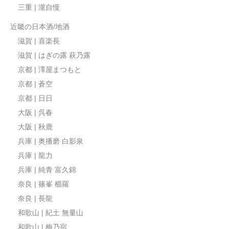
三重 | 瀧自慢
近畿の日本酒/地酒
滋賀 | 喜楽長
滋賀 | はぎの露 萩乃露
京都 | 澤屋まつもと
京都 | 蒼空
京都 | 日日
大阪 | 呉春
大阪 | 秋鹿
兵庫 | 奥播磨 白影泉
兵庫 | 龍力
兵庫 | 純青 富久錦
奈良 | 篠峯 櫛羅
奈良 | 長龍
和歌山 | 紀土 無量山
和歌山 | 梅乃宿