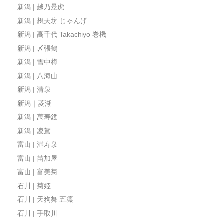
新潟 | 越乃景虎
新潟 | 想天坊 じゃんげ
新潟 | 高千代 Takachiyo 巻機
新潟 | 〆張鶴
新潟 | 雪中梅
新潟 | 八海山
新潟 | 清泉
新潟｜菱湖
新潟 | 萬寿鏡
新潟 | 凌駕
富山 | 満寿泉
富山 | 苗加屋
富山 | 富美菊
石川 | 菊姫
石川 | 天狗舞 五凛
石川 | 手取川