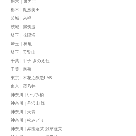
栃木｜東力士
栃木 | 鳳凰美田
茨城 | 来福
茨城 | 霧筑波
埼玉 | 花陽浴
埼玉｜神亀
埼玉 | 天覧山
千葉 | 甲子 きのえね
千葉 | 寒菊
東京 | 木花之醸造LAB
東京 | 澤乃井
神奈川 | いづみ橋
神奈川 | 丹沢山 隆
神奈川 | 天青
神奈川 | 松みどり
神奈川 | 昇龍蓬莱 残草蓬莱