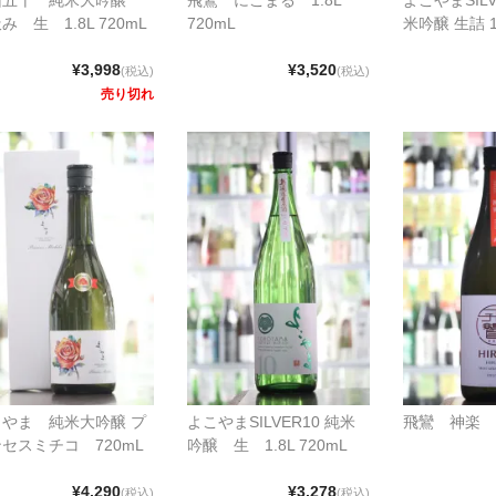
み 生 1.8L 720mL
720mL
米吟醸 生詰 1.
¥3,998
¥3,520
(税込)
(税込)
売り切れ
こやま 純米大吟醸 プ
よこやまSILVER10 純米
飛鸞 神楽 1.
セスミチコ 720mL
吟醸 生 1.8L 720mL
¥4,290
¥3,278
(税込)
(税込)