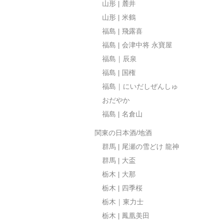
山形 | 麓井
山形 | 米鶴
福島 | 飛露喜
福島 | 会津中将 永寶屋
福島｜辰泉
福島 | 国権
福島｜にいだしぜんしゅ
おだやか
福島 | 名倉山
関東の日本酒/地酒
群馬 | 尾瀬の雪どけ 龍神
群馬 | 大盃
栃木 | 大那
栃木 | 四季桜
栃木｜東力士
栃木 | 鳳凰美田