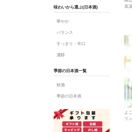
直汲
味わいから選ぶ(日本酒)
華やか
バランス
すっきり・辛口
濃醇
季節の日本酒一覧
秋酒
季節の日本酒
よ
リン