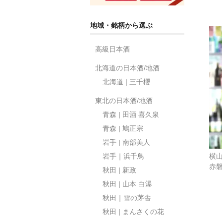
地域・銘柄から選ぶ
高級日本酒
北海道の日本酒/地酒
北海道 | 三千櫻
東北の日本酒/地酒
青森 | 田酒 喜久泉
青森 | 鳩正宗
岩手 | 南部美人
横
岩手｜浜千鳥
赤磐
秋田 | 新政
秋田 | 山本 白瀑
秋田｜雪の茅舎
秋田 | まんさくの花