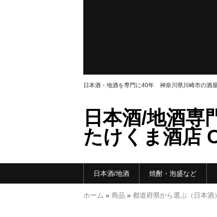
日本酒・地酒を専門に40年 神奈川県川崎市の酒
日本酒/地酒専
たけくま酒店 ON
日本酒/地酒
焼酎・泡盛など
ホーム
»
商品
»
都道府県から選ぶ（日本酒