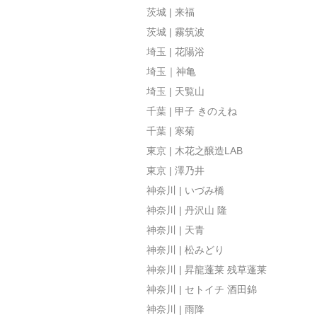
茨城 | 来福
茨城 | 霧筑波
埼玉 | 花陽浴
埼玉｜神亀
埼玉 | 天覧山
千葉 | 甲子 きのえね
千葉 | 寒菊
東京 | 木花之醸造LAB
東京 | 澤乃井
神奈川 | いづみ橋
神奈川 | 丹沢山 隆
神奈川 | 天青
神奈川 | 松みどり
神奈川 | 昇龍蓬莱 残草蓬莱
神奈川 | セトイチ 酒田錦
神奈川 | 雨降