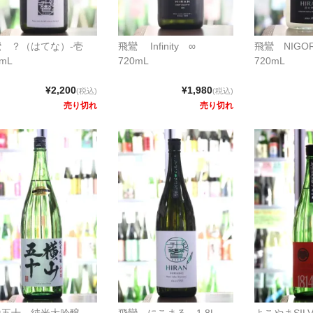
鸞 ？（はてな）-壱
飛鸞 Infinity ∞
飛鸞 NIG
0mL
720mL
720mL
¥2,200
¥1,980
(税込)
(税込)
売り切れ
売り切れ
山五十 純米大吟醸
飛鸞 にこまる 1.8L
よこやまSILV