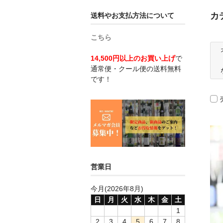
カ
送料やお支払方法について
こちら
14,500円以上のお買い上げ
で
通常便・クール便の送料無料
です！
営業日
今月(2026年8月)
日
月
火
水
木
金
土
1
2
3
4
5
6
7
8