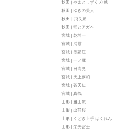
秋田 | やまとしずく 刈穂
秋田 | ゆきの美人
秋田｜飛良泉
秋田 | 稲とアガベ
宮城 | 乾坤一
宮城 | 浦霞
宮城 | 墨廼江
宮城 | 一ノ蔵
宮城 | 日高見
宮城 | 天上夢幻
宮城 | 蒼天伝
宮城 | 真鶴
山形 | 雅山流
山形 | 出羽桜
山形 | くどき上手 ばくれん
山形 | 栄光冨士