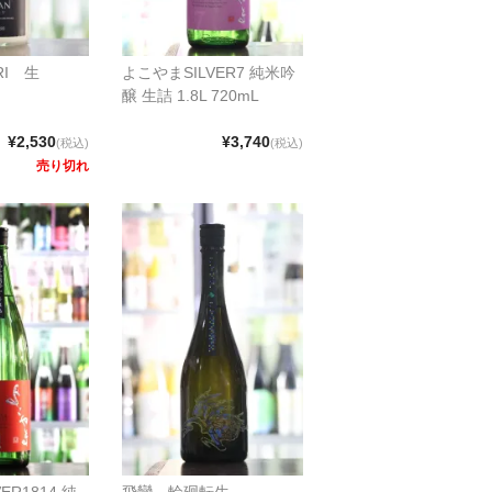
ORI 生
よこやまSILVER7 純米吟
醸 生詰 1.8L 720mL
¥2,530
¥3,740
(税込)
(税込)
売り切れ
ER1814 純
飛鸞 輪廻転生