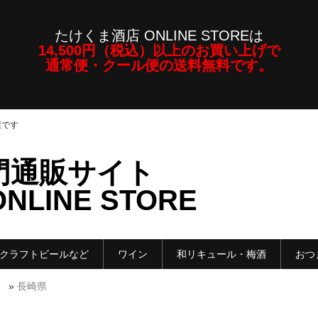
たけくま酒店 ONLINE STOREは
14,500円（税込）以上のお買い上げで
通常便・クール便の送料無料です。
屋です
門通販サイト
LINE STORE
クラフトビールなど
ワイン
和リキュール・梅酒
おつ
）
»
長崎県